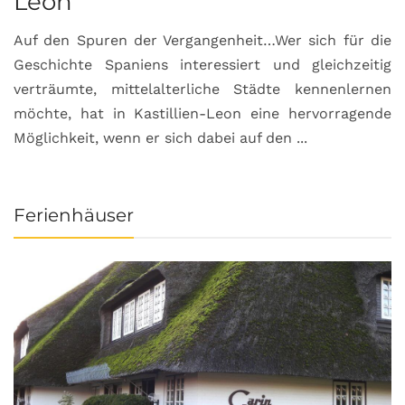
Leon
Auf den Spuren der Vergangenheit…Wer sich für die
H
Geschichte Spaniens interessiert und gleichzeitig
O
verträumte, mittelalterliche Städte kennenlernen
B
möchte, hat in Kastillien-Leon eine hervorragende
u
Möglichkeit, wenn er sich dabei auf den ...
da
Ferienhäuser