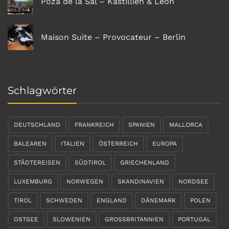
Poza de la Sal – Kastillien & Leon
Maison Suite – Provocateur – Berlin
Schlagwörter
DEUTSCHLAND
FRANKREICH
SPANIEN
MALLORCA
BALEAREN
ITALIEN
ÖSTERREICH
EUROPA
STÄDTEREISEN
SÜDTIROL
GRIECHENLAND
LUXEMBURG
NORWEGEN
SKANDINAVIEN
NORDSEE
TIROL
SCHWEDEN
ENGLAND
DÄNEMARK
POLEN
OSTSEE
SLOWENIEN
GROSSBRITANNIEN
PORTUGAL