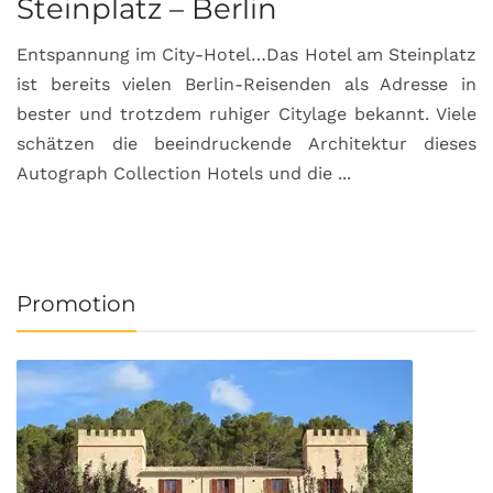
Steinplatz – Berlin
I
Entspannung im City-Hotel…Das Hotel am Steinplatz
R
ist bereits vielen Berlin-Reisenden als Adresse in
G
bester und trotzdem ruhiger Citylage bekannt. Viele
d
schätzen die beeindruckende Architektur dieses
a
Autograph Collection Hotels und die ...
v
Promotion