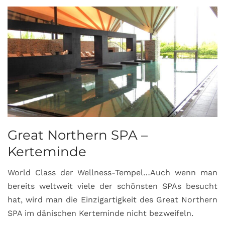
Great Northern SPA –
C
Kerteminde
d
World Class der Wellness-Tempel…Auch wenn man
L
bereits weltweit viele der schönsten SPAs besucht
M
hat, wird man die Einzigartigkeit des Great Northern
C
SPA im dänischen Kerteminde nicht bezweifeln.
U