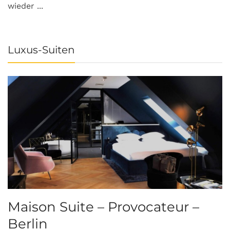
wieder ...
Luxus-Suiten
Maison Suite – Provocateur –
R
Berlin
S