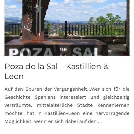
Poza de la Sal – Kastillien &
S
Leon
Auf den Spuren der Vergangenheit…Wer sich für die
H
Geschichte Spaniens interessiert und gleichzeitig
O
verträumte, mittelalterliche Städte kennenlernen
B
möchte, hat in Kastillien-Leon eine hervorragende
u
Möglichkeit, wenn er sich dabei auf den ...
da