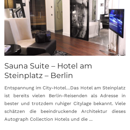
Sauna Suite – Hotel am
K
Steinplatz – Berlin
I
Entspannung im City-Hotel…Das Hotel am Steinplatz
R
ist bereits vielen Berlin-Reisenden als Adresse in
G
bester und trotzdem ruhiger Citylage bekannt. Viele
d
schätzen die beeindruckende Architektur dieses
a
Autograph Collection Hotels und die ...
v