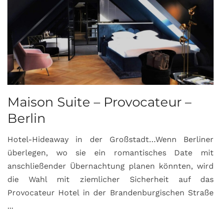
Maison Suite – Provocateur –
R
Berlin
S
Hotel-Hideaway in der Großstadt…Wenn Berliner
S
überlegen, wo sie ein romantisches Date mit
u
anschließender Übernachtung planen könnten, wird
S
die Wahl mit ziemlicher Sicherheit auf das
b
Provocateur Hotel in der Brandenburgischen Straße
...