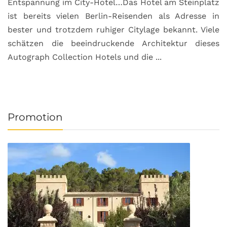
Entspannung im City-Hotel…Das Hotel am Steinplatz
R
ist bereits vielen Berlin-Reisenden als Adresse in
G
bester und trotzdem ruhiger Citylage bekannt. Viele
d
schätzen die beeindruckende Architektur dieses
a
Autograph Collection Hotels und die ...
v
Promotion