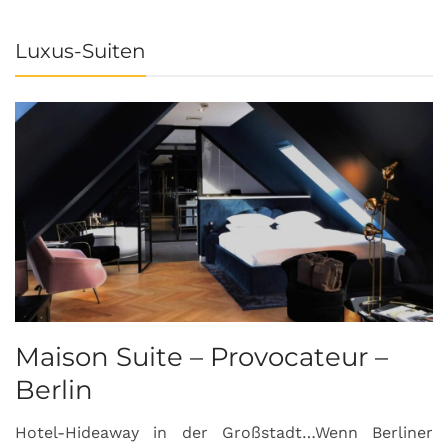
Luxus-Suiten
Maison Suite – Provocateur –
R
Berlin
S
Hotel-Hideaway in der Großstadt…Wenn Berliner
S