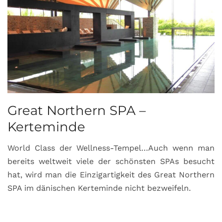
Great Northern SPA –
C
Kerteminde
d
World Class der Wellness-Tempel…Auch wenn man
L
bereits weltweit viele der schönsten SPAs besucht
M
hat, wird man die Einzigartigkeit des Great Northern
C
SPA im dänischen Kerteminde nicht bezweifeln.
U