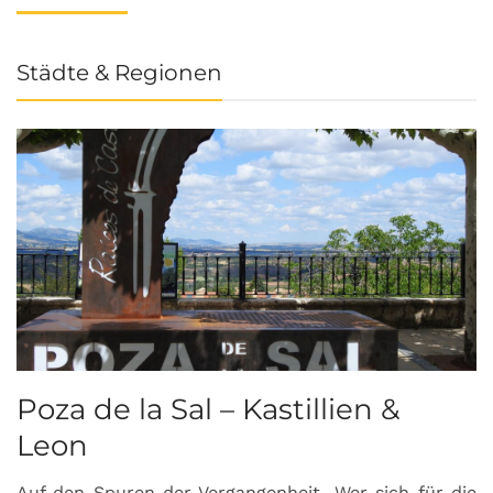
Städte & Regionen
Poza de la Sal – Kastillien &
S
Leon
Auf den Spuren der Vergangenheit…Wer sich für die
H