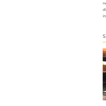
n
d
i
S