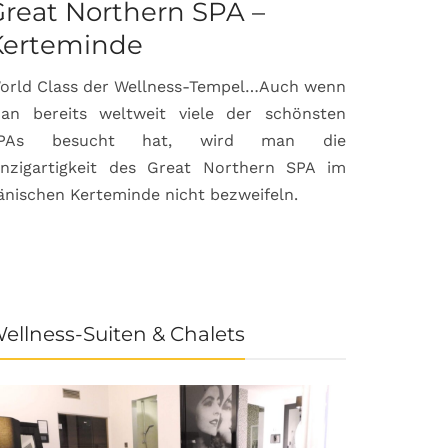
reat Northern SPA –
Can Bor
Kerteminde
Palma d
orld Class der Wellness-Tempel…Auch wenn
Luxuriöse
an bereits weltweit viele der schönsten
anspruchsvol
PAs besucht hat, wird man die
prämierte 
inzigartigkeit des Great Northern SPA im
House & Gard
änischen Kerteminde nicht bezweifeln.
der Inselhau
ellness-Suiten & Chalets