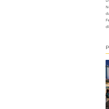
D
N
d
F
d
P