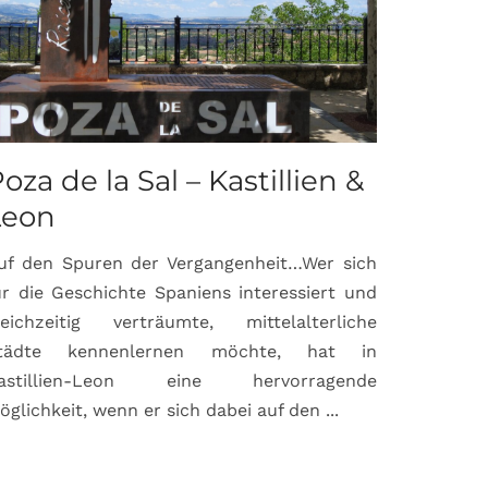
oza de la Sal – Kastillien &
Saint-P
Leon
Proven
uf den Spuren der Vergangenheit…Wer sich
Hochburg de
ür die Geschichte Spaniens interessiert und
ein Ort, d
leichzeitig verträumte, mittelalterliche
verbunden 
tädte kennenlernen möchte, hat in
Matisse, Pi
astillien-Leon eine hervorragende
bereits fr
öglichkeit, wenn er sich dabei auf den ...
damaligen ...