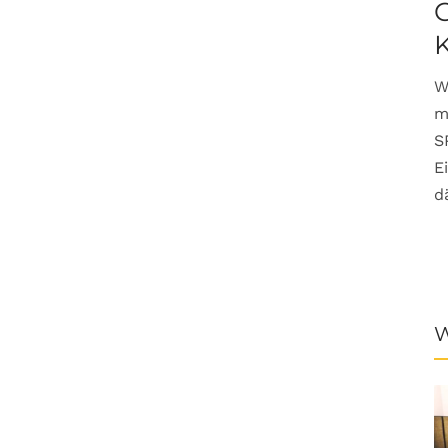
G
W
m
S
E
d
W