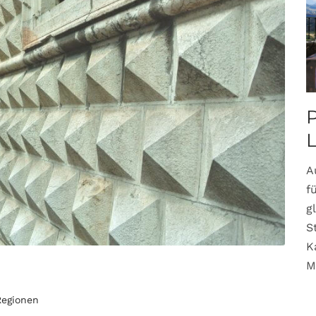
P
A
f
g
S
K
M
Regionen