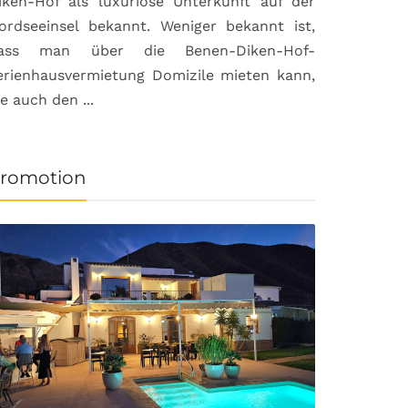
iken-Hof als luxuriöse Unterkunft auf der
ordseeinsel bekannt. Weniger bekannt ist,
ass man über die Benen-Diken-Hof-
erienhausvermietung Domizile mieten kann,
ie auch den ...
romotion