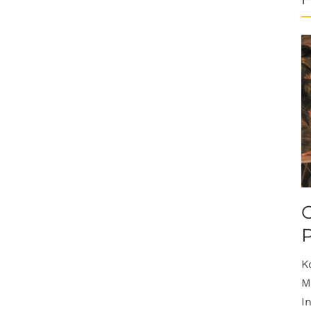
O
K
M
I