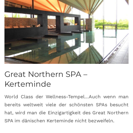
Great Northern SPA –
C
Kerteminde
d
World Class der Wellness-Tempel…Auch wenn man
L
bereits weltweit viele der schönsten SPAs besucht
M
hat, wird man die Einzigartigkeit des Great Northern
C
SPA im dänischen Kerteminde nicht bezweifeln.
U