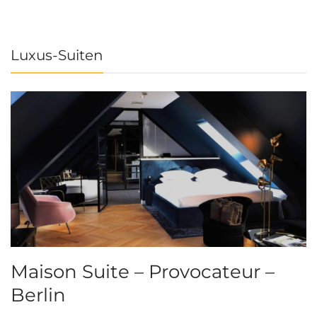
Luxus-Suiten
Maison Suite – Provocateur –
R
Berlin
S