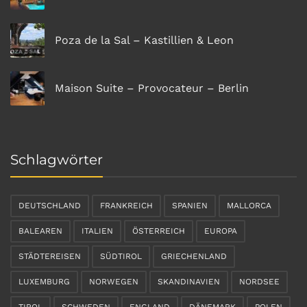
Poza de la Sal – Kastillien & Leon
Maison Suite – Provocateur – Berlin
Schlagwörter
DEUTSCHLAND
FRANKREICH
SPANIEN
MALLORCA
BALEAREN
ITALIEN
ÖSTERREICH
EUROPA
STÄDTEREISEN
SÜDTIROL
GRIECHENLAND
LUXEMBURG
NORWEGEN
SKANDINAVIEN
NORDSEE
TIROL
SCHWEDEN
ENGLAND
DÄNEMARK
POLEN