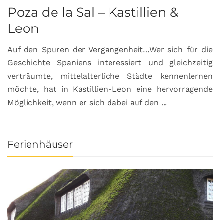
Poza de la Sal – Kastillien &
S
Leon
Auf den Spuren der Vergangenheit…Wer sich für die
H
Geschichte Spaniens interessiert und gleichzeitig
O
verträumte, mittelalterliche Städte kennenlernen
B
möchte, hat in Kastillien-Leon eine hervorragende
u
Möglichkeit, wenn er sich dabei auf den ...
da
Ferienhäuser