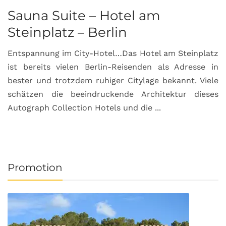
Sauna Suite – Hotel am
K
Steinplatz – Berlin
I
Entspannung im City-Hotel…Das Hotel am Steinplatz
R
ist bereits vielen Berlin-Reisenden als Adresse in
G
bester und trotzdem ruhiger Citylage bekannt. Viele
d
schätzen die beeindruckende Architektur dieses
a
Autograph Collection Hotels und die ...
v
Promotion