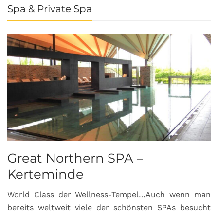
Spa & Private Spa
Great Northern SPA –
C
Kerteminde
d
World Class der Wellness-Tempel…Auch wenn man
L
bereits weltweit viele der schönsten SPAs besucht
M