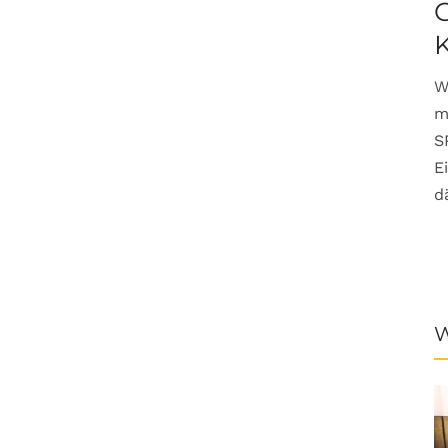
G
W
m
S
E
d
W