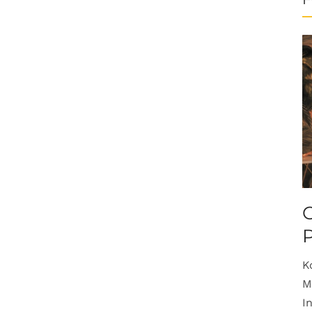
O
K
M
I