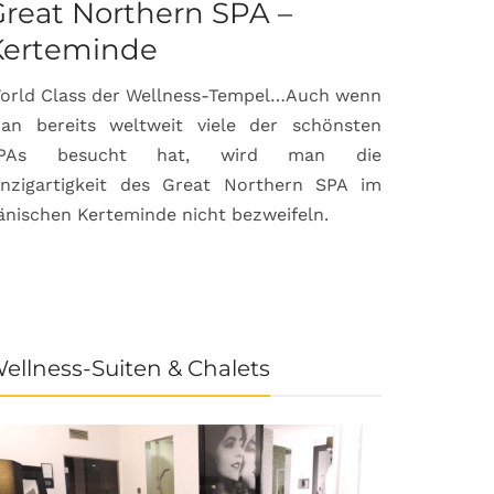
reat Northern SPA –
Can Bor
Kerteminde
Palma d
orld Class der Wellness-Tempel…Auch wenn
Luxuriöse
an bereits weltweit viele der schönsten
anspruchsvol
PAs besucht hat, wird man die
prämierte 
inzigartigkeit des Great Northern SPA im
House & Gard
änischen Kerteminde nicht bezweifeln.
der Inselhau
ellness-Suiten & Chalets