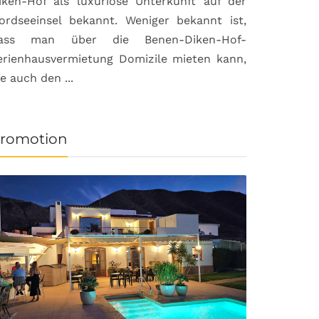
iken-Hof als luxuriöse Unterkunft auf der
ordseeinsel bekannt. Weniger bekannt ist,
ass man über die Benen-Diken-Hof-
erienhausvermietung Domizile mieten kann,
ie auch den ...
romotion