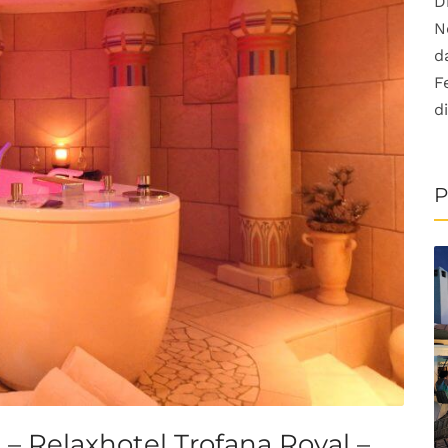
D
N
d
F
d
P
– Relaxhotel Trofana Royal –