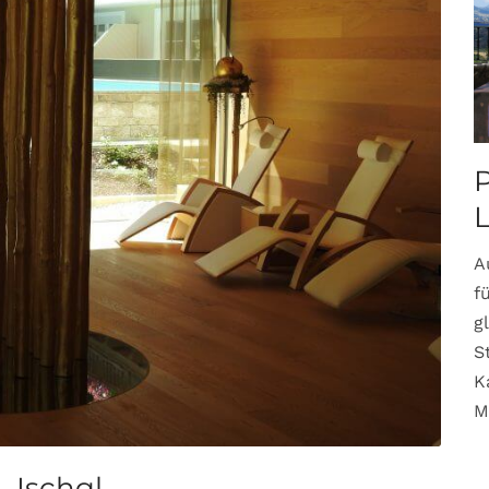
P
A
f
g
S
K
M
– Ischgl