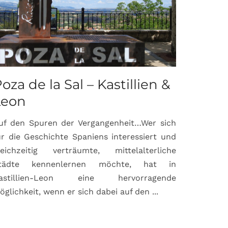
oza de la Sal – Kastillien &
Saint-P
Leon
Proven
uf den Spuren der Vergangenheit…Wer sich
Hochburg de
ür die Geschichte Spaniens interessiert und
ein Ort, d
leichzeitig verträumte, mittelalterliche
verbunden 
tädte kennenlernen möchte, hat in
Matisse, Pi
astillien-Leon eine hervorragende
bereits fr
öglichkeit, wenn er sich dabei auf den ...
damaligen ...