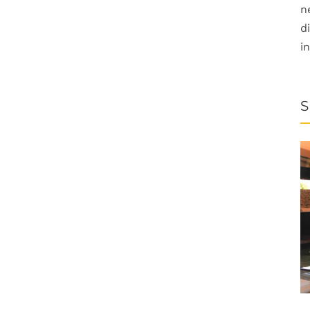
n
d
i
S