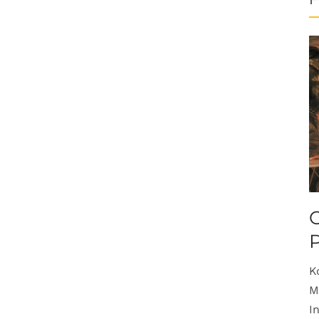
O
K
M
I