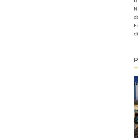
D
N
d
F
d
P