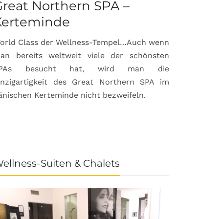
reat Northern SPA –
Can Bor
Kerteminde
Palma d
orld Class der Wellness-Tempel…Auch wenn
Luxuriöse
an bereits weltweit viele der schönsten
anspruchsvol
PAs besucht hat, wird man die
prämierte 
inzigartigkeit des Great Northern SPA im
House & Gard
änischen Kerteminde nicht bezweifeln.
der Inselhau
ellness-Suiten & Chalets