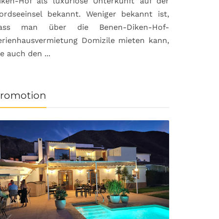
iken-Hof als luxuriöse Unterkunft auf der
ordseeinsel bekannt. Weniger bekannt ist,
ass man über die Benen-Diken-Hof-
erienhausvermietung Domizile mieten kann,
ie auch den ...
romotion