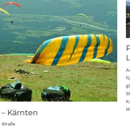
P
A
f
g
S
K
M
 – Kärnten
r Straße