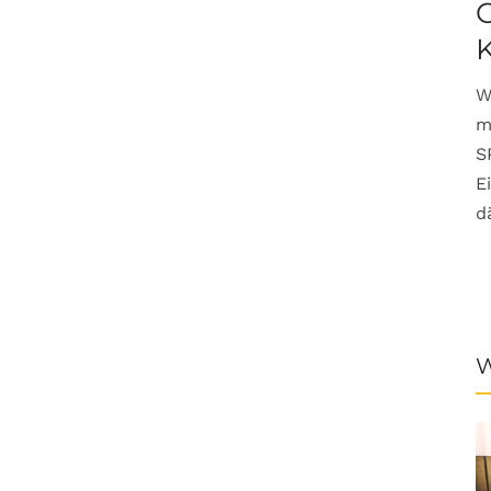
G
W
m
S
E
d
W