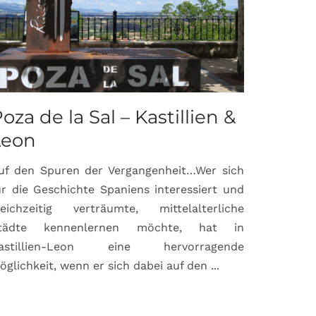
oza de la Sal – Kastillien &
Saint-P
Leon
Proven
uf den Spuren der Vergangenheit…Wer sich
Hochburg de
ür die Geschichte Spaniens interessiert und
ein Ort, d
leichzeitig verträumte, mittelalterliche
verbunden 
tädte kennenlernen möchte, hat in
Matisse, Pi
astillien-Leon eine hervorragende
bereits fr
öglichkeit, wenn er sich dabei auf den ...
damaligen ...