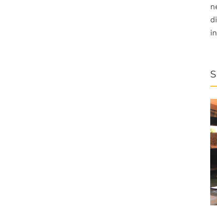
n
d
i
S