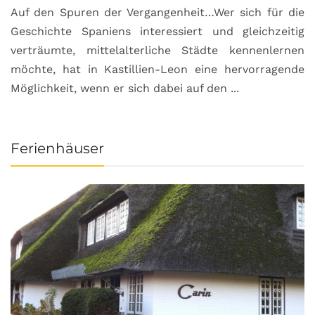
Auf den Spuren der Vergangenheit…Wer sich für die
H
Geschichte Spaniens interessiert und gleichzeitig
O
verträumte, mittelalterliche Städte kennenlernen
B
möchte, hat in Kastillien-Leon eine hervorragende
u
Möglichkeit, wenn er sich dabei auf den ...
da
Ferienhäuser