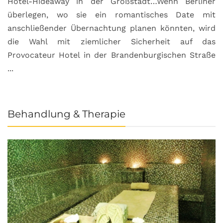
Hotel-Hideaway in der Großstadt…Wenn Berliner
S
überlegen, wo sie ein romantisches Date mit
u
anschließender Übernachtung planen könnten, wird
S
die Wahl mit ziemlicher Sicherheit auf das
b
Provocateur Hotel in der Brandenburgischen Straße
...
Behandlung & Therapie