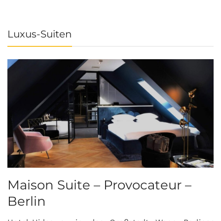
Luxus-Suiten
Maison Suite – Provocateur –
R
Berlin
S