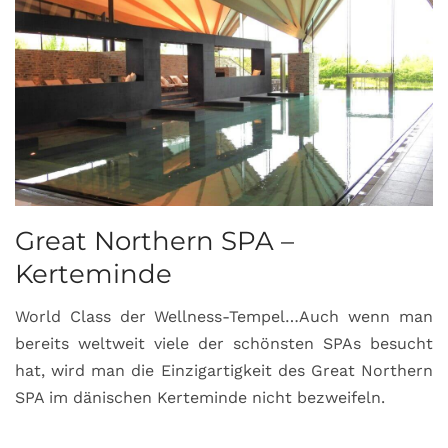
Great Northern SPA –
C
Kerteminde
d
World Class der Wellness-Tempel…Auch wenn man
L
bereits weltweit viele der schönsten SPAs besucht
M
hat, wird man die Einzigartigkeit des Great Northern
C
SPA im dänischen Kerteminde nicht bezweifeln.
U