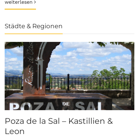
weiterlesen
Städte & Regionen
Poza de la Sal – Kastillien &
S
Leon