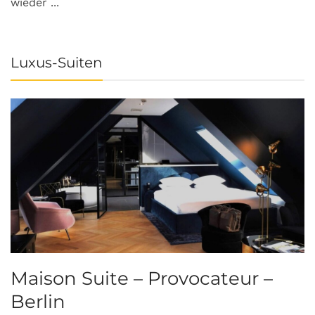
wieder ...
Luxus-Suiten
Maison Suite – Provocateur –
R
Berlin
S