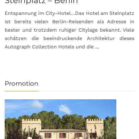
Steinplatz – Berlin
I
Entspannung im City-Hotel…Das Hotel am Steinplatz
R
ist bereits vielen Berlin-Reisenden als Adresse in
G
bester und trotzdem ruhiger Citylage bekannt. Viele
d
schätzen die beeindruckende Architektur dieses
a
Autograph Collection Hotels und die ...
v
Promotion