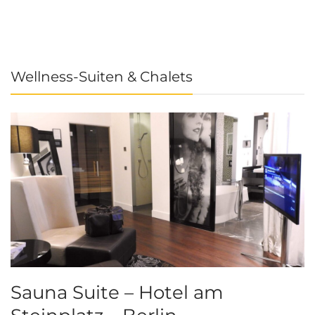
Wellness-Suiten & Chalets
Sauna Suite – Hotel am
K