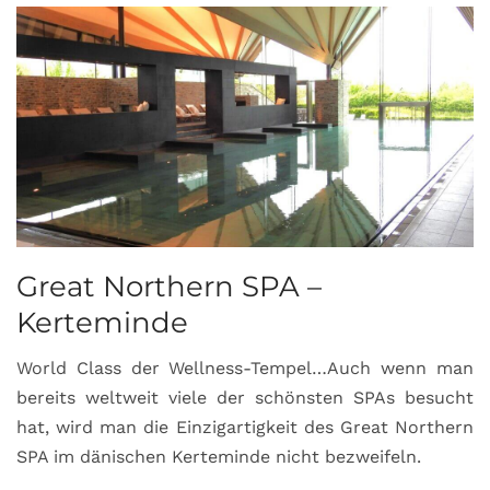
Great Northern SPA –
C
Kerteminde
d
World Class der Wellness-Tempel…Auch wenn man
L
bereits weltweit viele der schönsten SPAs besucht
M
hat, wird man die Einzigartigkeit des Great Northern
C
SPA im dänischen Kerteminde nicht bezweifeln.
U