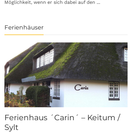
Möglichkeit, wenn er sich dabei auf den ...
da
Ferienhäuser
Ferienhaus ´Carin´ – Keitum /
Sylt