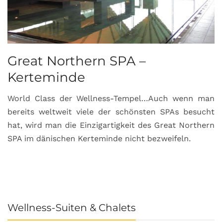
Great Northern SPA –
C
Kerteminde
d
World Class der Wellness-Tempel…Auch wenn man
L
bereits weltweit viele der schönsten SPAs besucht
M
hat, wird man die Einzigartigkeit des Great Northern
C
SPA im dänischen Kerteminde nicht bezweifeln.
U
Wellness-Suiten & Chalets