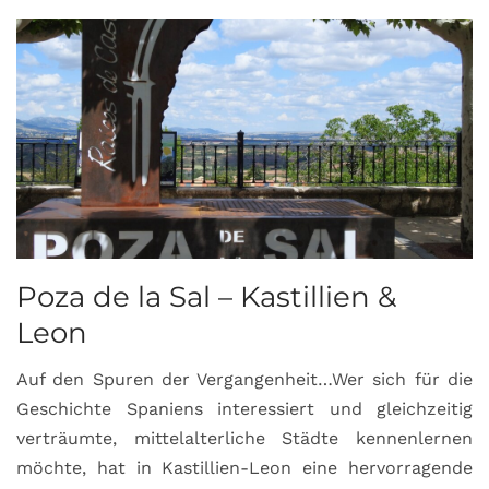
Poza de la Sal – Kastillien &
S
Leon
Auf den Spuren der Vergangenheit…Wer sich für die
H
Geschichte Spaniens interessiert und gleichzeitig
O
verträumte, mittelalterliche Städte kennenlernen
B
möchte, hat in Kastillien-Leon eine hervorragende
u