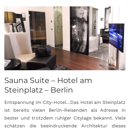
Sauna Suite – Hotel am
K
Steinplatz – Berlin
I
Entspannung im City-Hotel…Das Hotel am Steinplatz
R
ist bereits vielen Berlin-Reisenden als Adresse in
G
bester und trotzdem ruhiger Citylage bekannt. Viele
d
schätzen die beeindruckende Architektur dieses
a