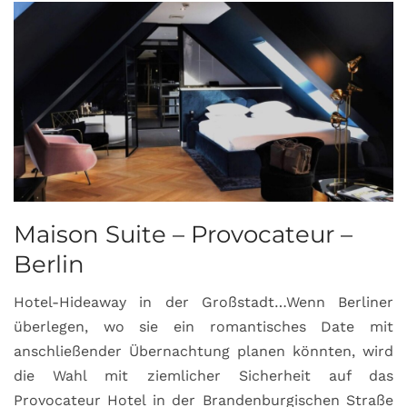
Maison Suite – Provocateur –
R
Berlin
S
Hotel-Hideaway in der Großstadt…Wenn Berliner
S
überlegen, wo sie ein romantisches Date mit
u
anschließender Übernachtung planen könnten, wird
S
die Wahl mit ziemlicher Sicherheit auf das
b
Provocateur Hotel in der Brandenburgischen Straße