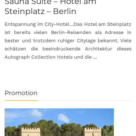
Sauna Suite – Hotel am
K
Steinplatz – Berlin
I
Entspannung im City-Hotel…Das Hotel am Steinplatz
R
ist bereits vielen Berlin-Reisenden als Adresse in
G
bester und trotzdem ruhiger Citylage bekannt. Viele
d
schätzen die beeindruckende Architektur dieses
a
Autograph Collection Hotels und die ...
v
Promotion