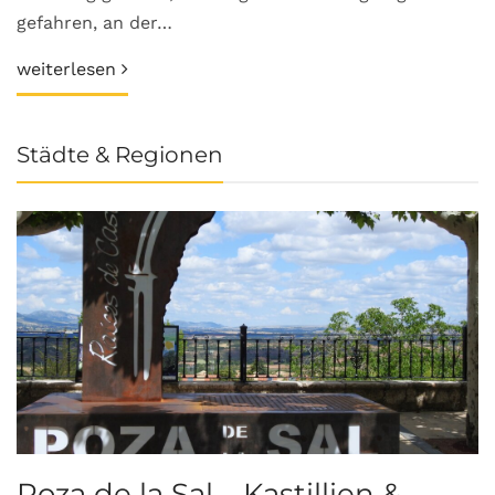
gefahren, an der…
weiterlesen
Städte & Regionen
Poza de la Sal – Kastillien &
S