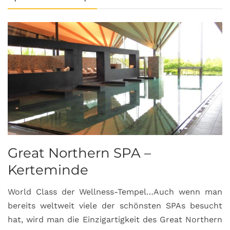
Great Northern SPA –
C
Kerteminde
d
World Class der Wellness-Tempel…Auch wenn man
L
bereits weltweit viele der schönsten SPAs besucht
M
hat, wird man die Einzigartigkeit des Great Northern
C