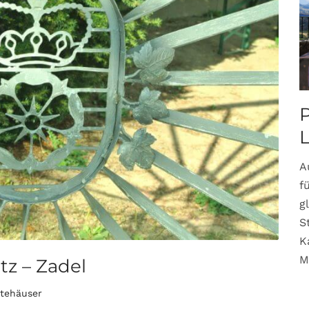
P
A
f
g
S
K
M
tz – Zadel
stehäuser