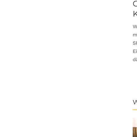
G
W
m
S
E
d
W