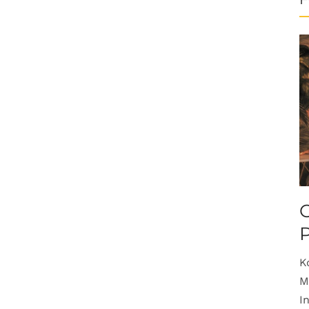
O
K
M
I