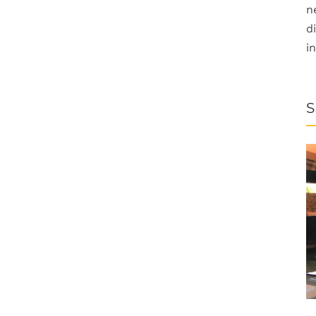
n
d
i
S