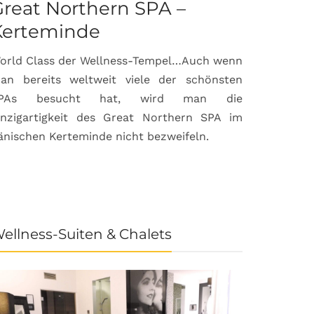
reat Northern SPA –
Can Bor
Kerteminde
Palma d
orld Class der Wellness-Tempel…Auch wenn
Luxuriöse
an bereits weltweit viele der schönsten
anspruchsvol
PAs besucht hat, wird man die
prämierte 
inzigartigkeit des Great Northern SPA im
House & Gard
änischen Kerteminde nicht bezweifeln.
der Inselhau
ellness-Suiten & Chalets