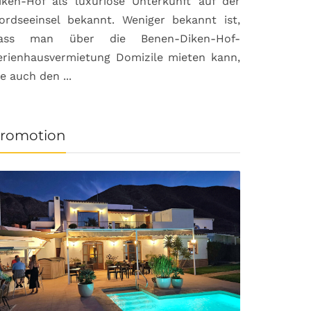
iken-Hof als luxuriöse Unterkunft auf der
ordseeinsel bekannt. Weniger bekannt ist,
ass man über die Benen-Diken-Hof-
erienhausvermietung Domizile mieten kann,
ie auch den ...
romotion