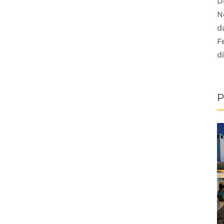
D
N
d
F
d
P