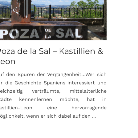
oza de la Sal – Kastillien &
Saint-P
Leon
Proven
uf den Spuren der Vergangenheit…Wer sich
Hochburg de
ür die Geschichte Spaniens interessiert und
ein Ort, d
leichzeitig verträumte, mittelalterliche
verbunden 
tädte kennenlernen möchte, hat in
Matisse, Pi
astillien-Leon eine hervorragende
bereits fr
öglichkeit, wenn er sich dabei auf den ...
damaligen ...