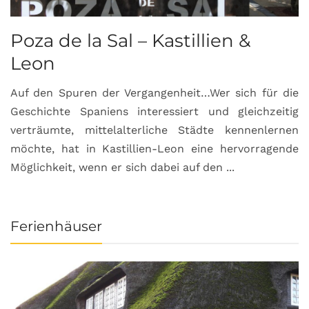
Poza de la Sal – Kastillien &
S
Leon
Auf den Spuren der Vergangenheit…Wer sich für die
H
Geschichte Spaniens interessiert und gleichzeitig
O
verträumte, mittelalterliche Städte kennenlernen
B
möchte, hat in Kastillien-Leon eine hervorragende
u
Möglichkeit, wenn er sich dabei auf den ...
da
Ferienhäuser