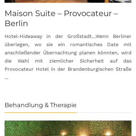
Maison Suite – Provocateur –
R
Berlin
S
Hotel-Hideaway in der Großstadt…Wenn Berliner
S
überlegen, wo sie ein romantisches Date mit
u
anschließender Übernachtung planen könnten, wird
S
die Wahl mit ziemlicher Sicherheit auf das
b
Provocateur Hotel in der Brandenburgischen Straße
...
Behandlung & Therapie