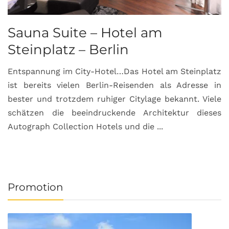
Sauna Suite – Hotel am
K
Steinplatz – Berlin
I
Entspannung im City-Hotel…Das Hotel am Steinplatz
R
ist bereits vielen Berlin-Reisenden als Adresse in
G
bester und trotzdem ruhiger Citylage bekannt. Viele
d
schätzen die beeindruckende Architektur dieses
a
Autograph Collection Hotels und die ...
v
Promotion