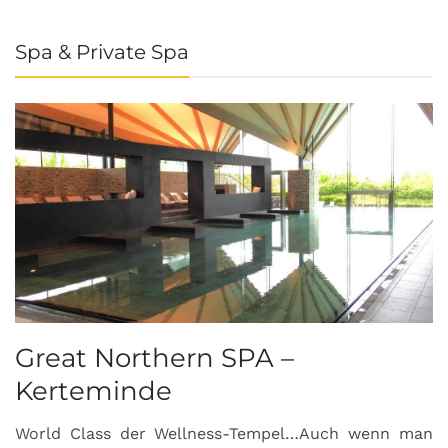
Spa & Private Spa
Great Northern SPA –
C
Kerteminde
d
World Class der Wellness-Tempel…Auch wenn man
L