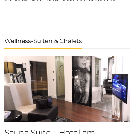
Wellness-Suiten & Chalets
Sauna Suite – Hotel am
K