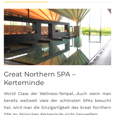
Great Northern SPA –
C
Kerteminde
d
World Class der Wellness-Tempel…Auch wenn man
L
bereits weltweit viele der schönsten SPAs besucht
M
hat, wird man die Einzigartigkeit des Great Northern
C
SPA im dänischen Kerteminde nicht bezweifeln.
U