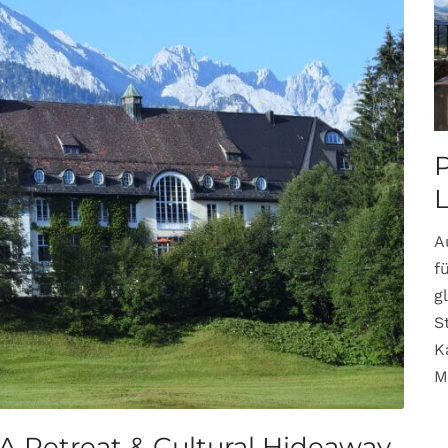
P
A
f
g
S
K
M
A Retreat & Cultural Hideaway