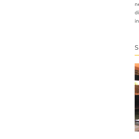
n
d
i
S