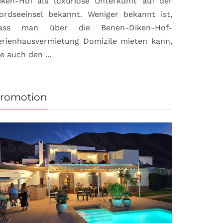
iken-Hof als luxuriöse Unterkunft auf der
ordseeinsel bekannt. Weniger bekannt ist,
ass man über die Benen-Diken-Hof-
erienhausvermietung Domizile mieten kann,
ie auch den ...
romotion