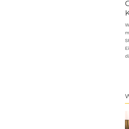
G
W
m
S
E
d
W