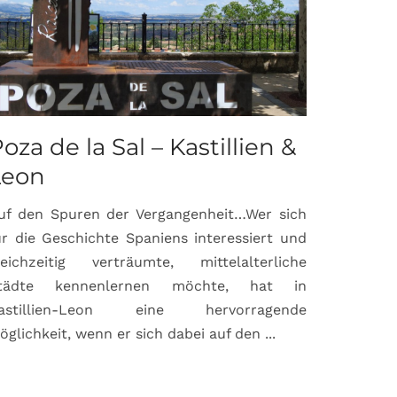
oza de la Sal – Kastillien &
Saint-P
Leon
Proven
uf den Spuren der Vergangenheit…Wer sich
Hochburg de
ür die Geschichte Spaniens interessiert und
ein Ort, d
leichzeitig verträumte, mittelalterliche
verbunden 
tädte kennenlernen möchte, hat in
Matisse, Pi
astillien-Leon eine hervorragende
bereits fr
öglichkeit, wenn er sich dabei auf den ...
damaligen ...