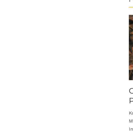
O
K
M
I