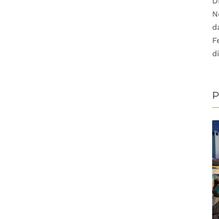
D
N
d
F
d
P