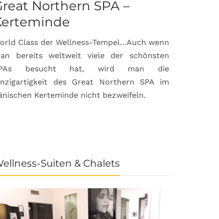
reat Northern SPA –
Can Bor
Kerteminde
Palma d
orld Class der Wellness-Tempel…Auch wenn
Luxuriöse
an bereits weltweit viele der schönsten
anspruchsvol
PAs besucht hat, wird man die
prämierte 
inzigartigkeit des Great Northern SPA im
House & Gard
änischen Kerteminde nicht bezweifeln.
der Inselhau
ellness-Suiten & Chalets