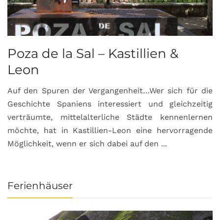
Poza de la Sal – Kastillien &
S
Leon
Auf den Spuren der Vergangenheit…Wer sich für die
H
Geschichte Spaniens interessiert und gleichzeitig
O
verträumte, mittelalterliche Städte kennenlernen
B
möchte, hat in Kastillien-Leon eine hervorragende
u
Möglichkeit, wenn er sich dabei auf den ...
da
Ferienhäuser