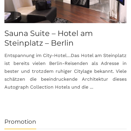
Sauna Suite – Hotel am
K
Steinplatz – Berlin
I
Entspannung im City-Hotel…Das Hotel am Steinplatz
R
ist bereits vielen Berlin-Reisenden als Adresse in
G
bester und trotzdem ruhiger Citylage bekannt. Viele
d
schätzen die beeindruckende Architektur dieses
a
Autograph Collection Hotels und die ...
v
Promotion