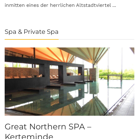
inmitten eines der herrlichen Altstadtviertel ...
Spa & Private Spa
Great Northern SPA –
C
Kerteminde
d