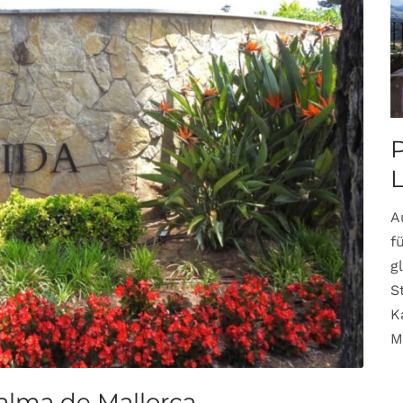
P
A
f
g
S
K
M
Palma de Mallorca