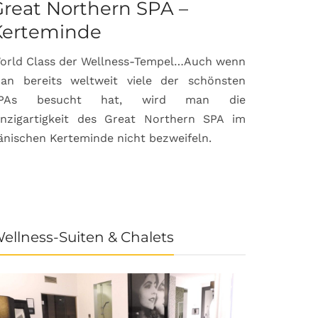
reat Northern SPA –
Can Bor
Kerteminde
Palma d
orld Class der Wellness-Tempel…Auch wenn
Luxuriöse
an bereits weltweit viele der schönsten
anspruchsvol
PAs besucht hat, wird man die
prämierte 
inzigartigkeit des Great Northern SPA im
House & Gard
änischen Kerteminde nicht bezweifeln.
der Inselhau
ellness-Suiten & Chalets