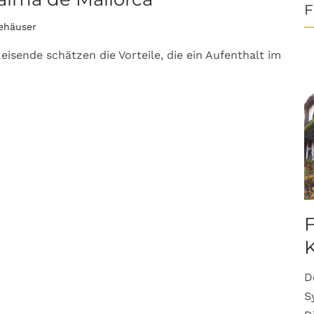
F
tehäuser
sende schätzen die Vorteile, die ein Aufenthalt im
F
K
D
S