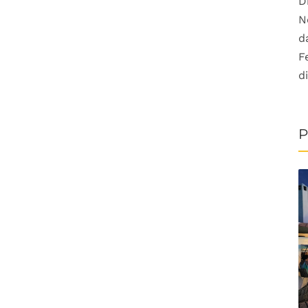
D
N
d
F
d
P