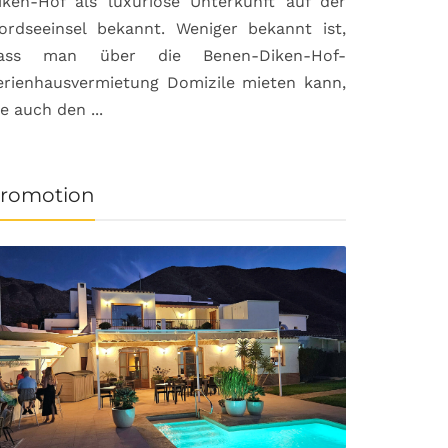
iken-Hof als luxuriöse Unterkunft auf der
ordseeinsel bekannt. Weniger bekannt ist,
ass man über die Benen-Diken-Hof-
erienhausvermietung Domizile mieten kann,
ie auch den ...
romotion