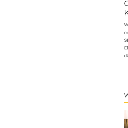
G
W
m
S
E
d
W