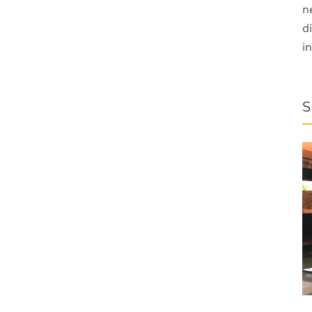
n
d
i
S