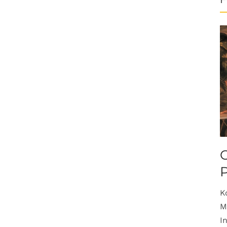
O
K
M
I