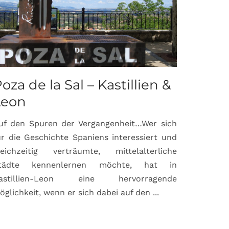
oza de la Sal – Kastillien &
Saint-P
Leon
Proven
uf den Spuren der Vergangenheit…Wer sich
Hochburg de
ür die Geschichte Spaniens interessiert und
ein Ort, d
leichzeitig verträumte, mittelalterliche
verbunden 
tädte kennenlernen möchte, hat in
Matisse, Pi
astillien-Leon eine hervorragende
bereits fr
öglichkeit, wenn er sich dabei auf den ...
damaligen ...