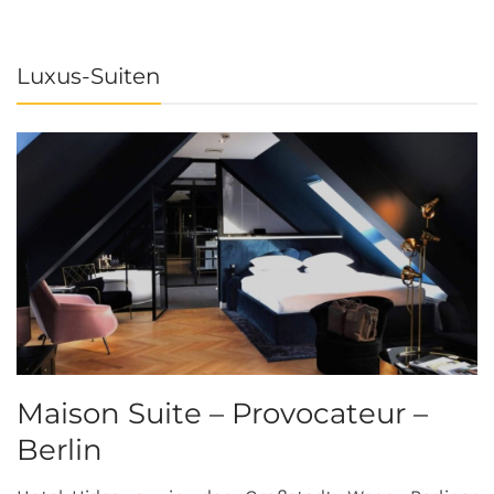
Luxus-Suiten
Maison Suite – Provocateur –
R
Berlin
S