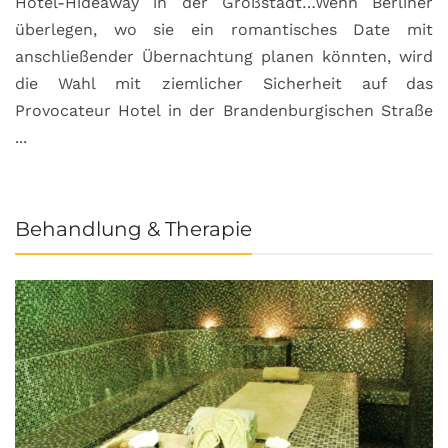
Hotel-Hideaway in der Großstadt…Wenn Berliner
S
überlegen, wo sie ein romantisches Date mit
u
anschließender Übernachtung planen könnten, wird
S
die Wahl mit ziemlicher Sicherheit auf das
b
Provocateur Hotel in der Brandenburgischen Straße
...
Behandlung & Therapie