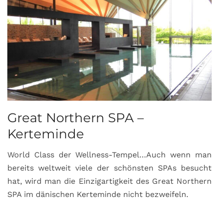
Great Northern SPA –
C
Kerteminde
d
World Class der Wellness-Tempel…Auch wenn man
L
bereits weltweit viele der schönsten SPAs besucht
M
hat, wird man die Einzigartigkeit des Great Northern
C
SPA im dänischen Kerteminde nicht bezweifeln.
U