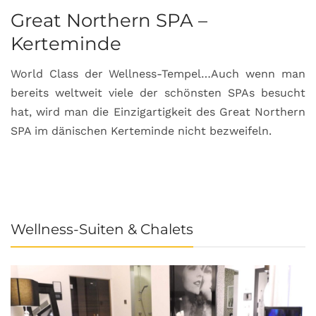
Great Northern SPA –
C
Kerteminde
d
World Class der Wellness-Tempel…Auch wenn man
L
bereits weltweit viele der schönsten SPAs besucht
M
hat, wird man die Einzigartigkeit des Great Northern
C
SPA im dänischen Kerteminde nicht bezweifeln.
U
Wellness-Suiten & Chalets