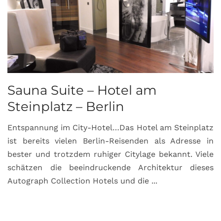
Sauna Suite – Hotel am
K
Steinplatz – Berlin
I
Entspannung im City-Hotel…Das Hotel am Steinplatz
R
ist bereits vielen Berlin-Reisenden als Adresse in
G
bester und trotzdem ruhiger Citylage bekannt. Viele
d
schätzen die beeindruckende Architektur dieses
a
Autograph Collection Hotels und die ...
v