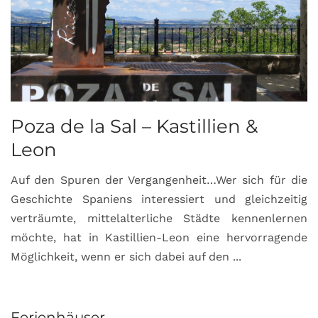
Poza de la Sal – Kastillien &
S
Leon
Auf den Spuren der Vergangenheit…Wer sich für die
H
Geschichte Spaniens interessiert und gleichzeitig
O
verträumte, mittelalterliche Städte kennenlernen
B
möchte, hat in Kastillien-Leon eine hervorragende
u
Möglichkeit, wenn er sich dabei auf den ...
da
Ferienhäuser