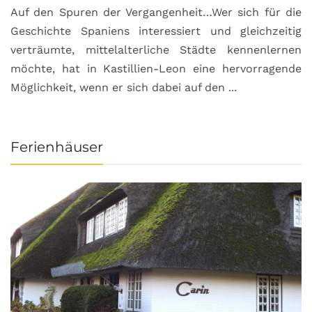
Auf den Spuren der Vergangenheit…Wer sich für die
H
Geschichte Spaniens interessiert und gleichzeitig
O
verträumte, mittelalterliche Städte kennenlernen
B
möchte, hat in Kastillien-Leon eine hervorragende
u
Möglichkeit, wenn er sich dabei auf den ...
da
Ferienhäuser