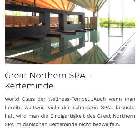
Great Northern SPA –
C
Kerteminde
d
World Class der Wellness-Tempel…Auch wenn man
L
bereits weltweit viele der schönsten SPAs besucht
M
hat, wird man die Einzigartigkeit des Great Northern
C
SPA im dänischen Kerteminde nicht bezweifeln.
U