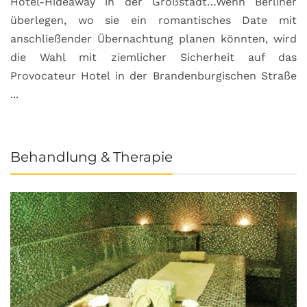
Hotel-Hideaway in der Großstadt…Wenn Berliner
S
überlegen, wo sie ein romantisches Date mit
u
anschließender Übernachtung planen könnten, wird
S
die Wahl mit ziemlicher Sicherheit auf das
b
Provocateur Hotel in der Brandenburgischen Straße
...
Behandlung & Therapie