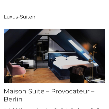
Luxus-Suiten
Maison Suite – Provocateur –
R
Berlin
S