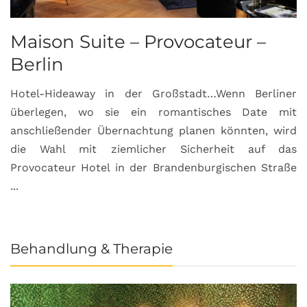
Maison Suite – Provocateur –
R
Berlin
S
Hotel-Hideaway in der Großstadt…Wenn Berliner
S
überlegen, wo sie ein romantisches Date mit
u
anschließender Übernachtung planen könnten, wird
S
die Wahl mit ziemlicher Sicherheit auf das
b
Provocateur Hotel in der Brandenburgischen Straße
...
Behandlung & Therapie