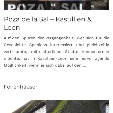
Poza de la Sal – Kastillien &
S
Leon
Auf den Spuren der Vergangenheit…Wer sich für die
H
Geschichte Spaniens interessiert und gleichzeitig
O
verträumte, mittelalterliche Städte kennenlernen
B
möchte, hat in Kastillien-Leon eine hervorragende
u
Möglichkeit, wenn er sich dabei auf den ...
da
Ferienhäuser