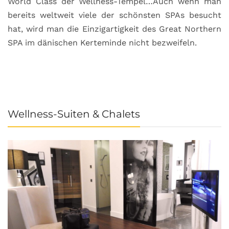
World Class der Wellness-Tempel…Auch wenn man
L
bereits weltweit viele der schönsten SPAs besucht
M
hat, wird man die Einzigartigkeit des Great Northern
C
SPA im dänischen Kerteminde nicht bezweifeln.
U
Wellness-Suiten & Chalets