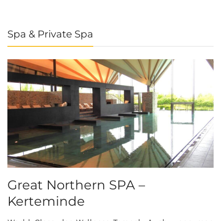
Spa & Private Spa
Great Northern SPA –
C
Kerteminde
d