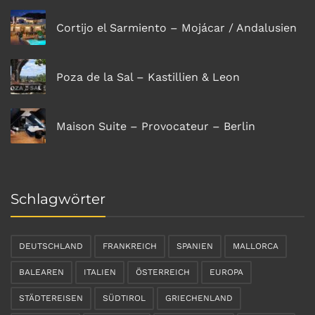
Cortijo el Sarmiento – Mojácar / Andalusien
Poza de la Sal – Kastillien & Leon
Maison Suite – Provocateur – Berlin
Schlagwörter
DEUTSCHLAND
FRANKREICH
SPANIEN
MALLORCA
BALEAREN
ITALIEN
ÖSTERREICH
EUROPA
STÄDTEREISEN
SÜDTIROL
GRIECHENLAND