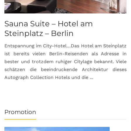
Sauna Suite – Hotel am
K
Steinplatz – Berlin
I
Entspannung im City-Hotel…Das Hotel am Steinplatz
R
ist bereits vielen Berlin-Reisenden als Adresse in
G
bester und trotzdem ruhiger Citylage bekannt. Viele
d
schätzen die beeindruckende Architektur dieses
a
Autograph Collection Hotels und die ...
v
Promotion