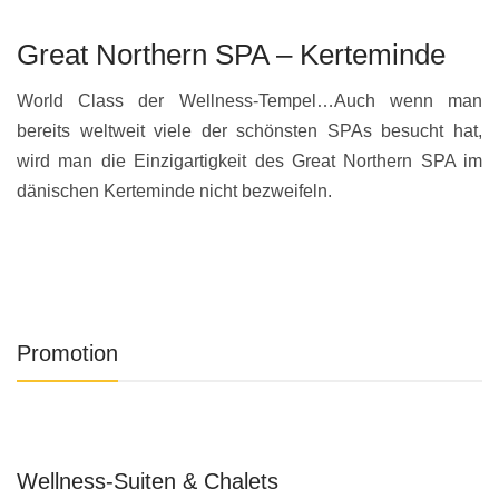
Great Northern SPA – Kerteminde
C
M
World Class der Wellness-Tempel…Auch wenn man
bereits weltweit viele der schönsten SPAs besucht hat,
L
wird man die Einzigartigkeit des Great Northern SPA im
M
dänischen Kerteminde nicht bezweifeln.
B
in
Promotion
Wellness-Suiten & Chalets