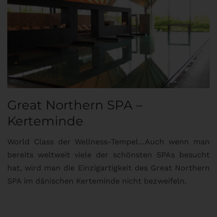
Great Northern SPA –
C
Kerteminde
d
World Class der Wellness-Tempel…Auch wenn man
L
bereits weltweit viele der schönsten SPAs besucht
M
hat, wird man die Einzigartigkeit des Great Northern
C
SPA im dänischen Kerteminde nicht bezweifeln.
U