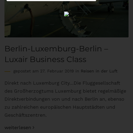
Berlin-Luxemburg-Berlin –
Luxair Business Class
gepostet am 27. Februar 2019 in
Reisen in der Luft
Direkt nach Luxemburg City…Die Fluggesellschaft
des Großherzogtums Luxemburg bietet regelmäßige
Direktverbindungen von und nach Berlin an, ebenso
zu zahlreichen europäischen Hauptstädten und
Geschäftszentren.
weiterlesen