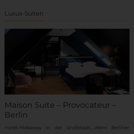
Luxus-Suiten
Maison Suite – Provocateur –
R
Berlin
S
Hotel-Hideaway in der Großstadt…Wenn Berliner
S