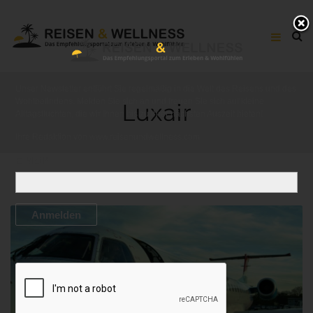
Unser Newsletter entführt Sie regelmäßig in die Welt des Reisens und des
Wohlbefindens. Melden Sie sich an und freuen Sie sich auf kleine
Luxair
Alltagsfluchten, die wir Ihnen bis zu Ihrer nächsten Auszeit bieten!
Ihre Redaktion von
www.reisenundwellness.com
E-Mail*
Anmelden