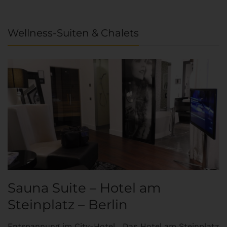
Wellness-Suiten & Chalets
Sauna Suite – Hotel am
K
Steinplatz – Berlin
I
Entspannung im City-Hotel…Das Hotel am Steinplatz
R