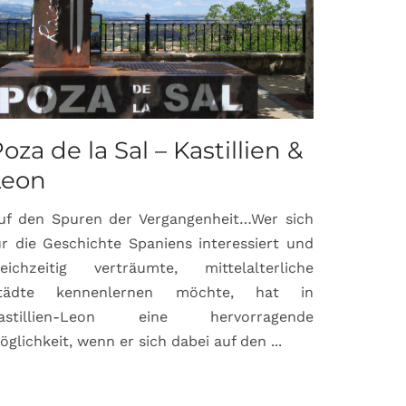
oza de la Sal – Kastillien &
Saint-P
Leon
Proven
uf den Spuren der Vergangenheit…Wer sich
Hochburg de
ür die Geschichte Spaniens interessiert und
ein Ort, d
leichzeitig verträumte, mittelalterliche
verbunden 
tädte kennenlernen möchte, hat in
Matisse, Pi
astillien-Leon eine hervorragende
bereits fr
öglichkeit, wenn er sich dabei auf den ...
damaligen ...