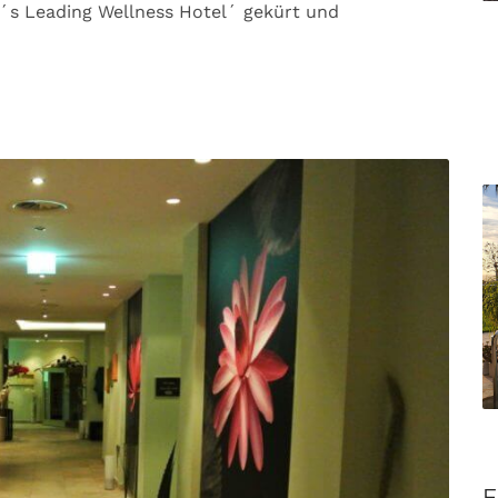
e´s Leading Wellness Hotel´ gekürt und
F