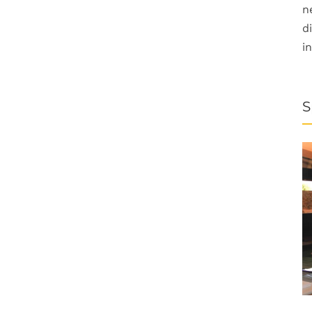
n
d
i
S