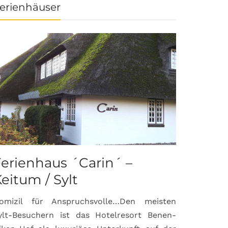
erienhäuser
erienhaus ´Carin´ –
eitum / Sylt
omizil für Anspruchsvolle…Den meisten
ylt-Besuchern ist das Hotelresort Benen-