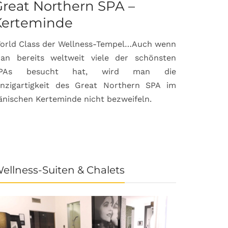
reat Northern SPA –
Can Bor
Kerteminde
Palma d
orld Class der Wellness-Tempel…Auch wenn
Luxuriöse
an bereits weltweit viele der schönsten
anspruchsvol
PAs besucht hat, wird man die
prämierte 
inzigartigkeit des Great Northern SPA im
House & Gard
änischen Kerteminde nicht bezweifeln.
der Inselhau
ellness-Suiten & Chalets