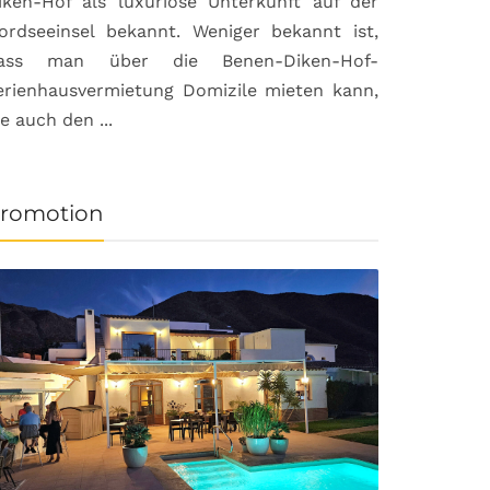
iken-Hof als luxuriöse Unterkunft auf der
ordseeinsel bekannt. Weniger bekannt ist,
ass man über die Benen-Diken-Hof-
erienhausvermietung Domizile mieten kann,
ie auch den ...
romotion