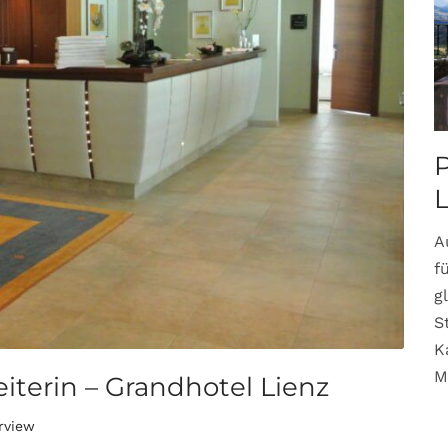
P
A
f
g
S
K
M
iterin – Grandhotel Lienz
erview