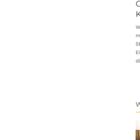
G
W
m
S
E
d
W