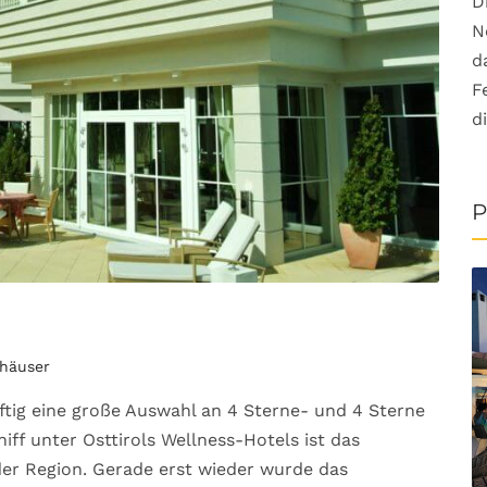
D
N
d
F
d
P
ehäuser
ftig eine große Auswahl an 4 Sterne- und 4 Sterne
iff unter Osttirols Wellness-Hotels ist das
der Region. Gerade erst wieder wurde das