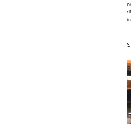
n
d
i
S