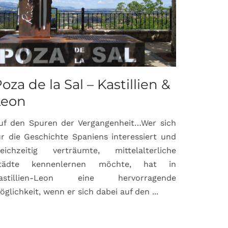
oza de la Sal – Kastillien &
Saint-P
Leon
Proven
uf den Spuren der Vergangenheit…Wer sich
Hochburg de
ür die Geschichte Spaniens interessiert und
ein Ort, d
leichzeitig verträumte, mittelalterliche
verbunden 
tädte kennenlernen möchte, hat in
Matisse, Pi
astillien-Leon eine hervorragende
bereits fr
öglichkeit, wenn er sich dabei auf den ...
damaligen ...