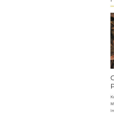
O
K
M
I