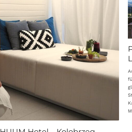
P
A
f
g
S
K
M
SHUUM Hotel – Kolobrzeg