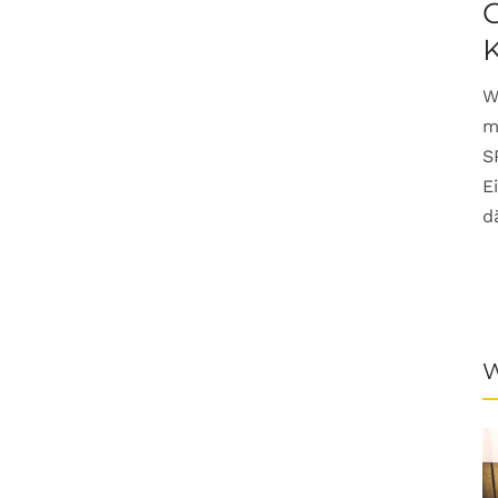
G
W
m
S
E
d
W