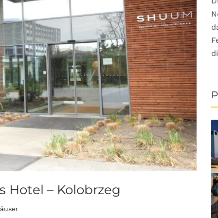
D
N
d
F
d
P
 Hotel – Kolobrzeg
häuser