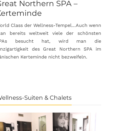
reat Northern SPA –
Can Bor
Kerteminde
Palma d
orld Class der Wellness-Tempel…Auch wenn
Luxuriöse
an bereits weltweit viele der schönsten
anspruchsvol
PAs besucht hat, wird man die
prämierte 
inzigartigkeit des Great Northern SPA im
House & Gard
änischen Kerteminde nicht bezweifeln.
der Inselhau
ellness-Suiten & Chalets