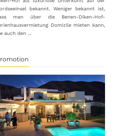
iken-Hof als luxuriöse Unterkunft auf der
ordseeinsel bekannt. Weniger bekannt ist,
ass man über die Benen-Diken-Hof-
erienhausvermietung Domizile mieten kann,
ie auch den ...
romotion