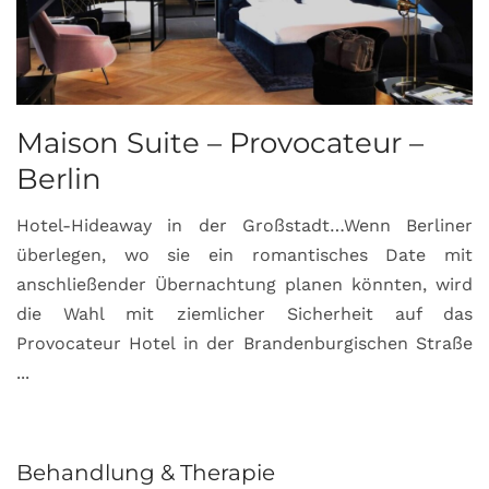
Maison Suite – Provocateur –
R
Berlin
S
Hotel-Hideaway in der Großstadt…Wenn Berliner
S
überlegen, wo sie ein romantisches Date mit
u
anschließender Übernachtung planen könnten, wird
S
die Wahl mit ziemlicher Sicherheit auf das
b
Provocateur Hotel in der Brandenburgischen Straße
...
Behandlung & Therapie