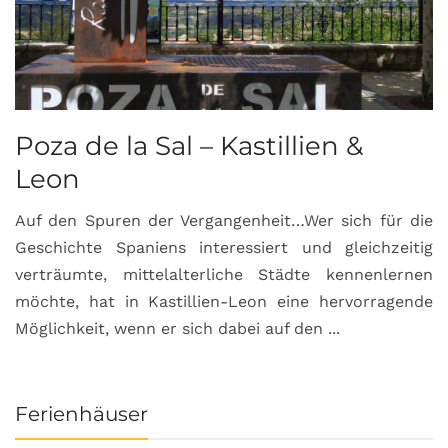
Poza de la Sal – Kastillien &
S
Leon
Auf den Spuren der Vergangenheit…Wer sich für die
H
Geschichte Spaniens interessiert und gleichzeitig
O
verträumte, mittelalterliche Städte kennenlernen
B
möchte, hat in Kastillien-Leon eine hervorragende
u
Möglichkeit, wenn er sich dabei auf den ...
da
Ferienhäuser