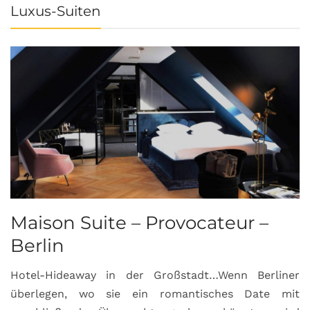
Luxus-Suiten
Maison Suite – Provocateur –
R
Berlin
S
Hotel-Hideaway in der Großstadt…Wenn Berliner
S
überlegen, wo sie ein romantisches Date mit
u