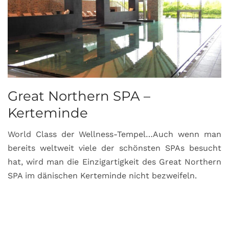
Great Northern SPA –
C
Kerteminde
d
World Class der Wellness-Tempel…Auch wenn man
L
bereits weltweit viele der schönsten SPAs besucht
M
hat, wird man die Einzigartigkeit des Great Northern
C
SPA im dänischen Kerteminde nicht bezweifeln.
U