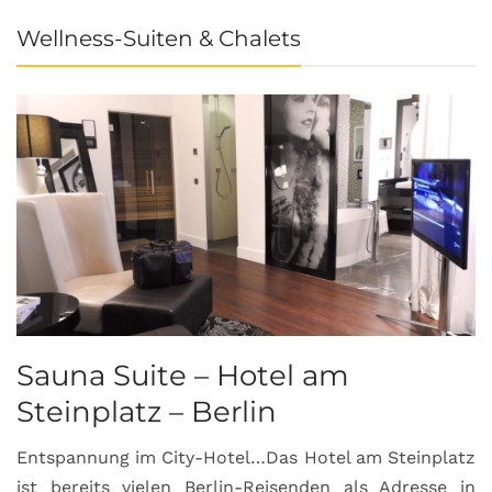
Wellness-Suiten & Chalets
Sauna Suite – Hotel am
K
Steinplatz – Berlin
I
Entspannung im City-Hotel…Das Hotel am Steinplatz
R
ist bereits vielen Berlin-Reisenden als Adresse in
G