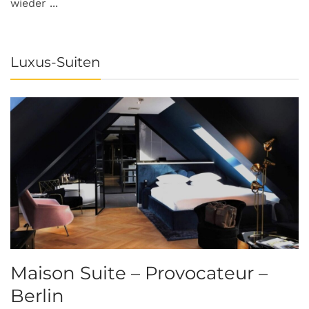
wieder ...
Luxus-Suiten
Maison Suite – Provocateur –
R
Berlin
S