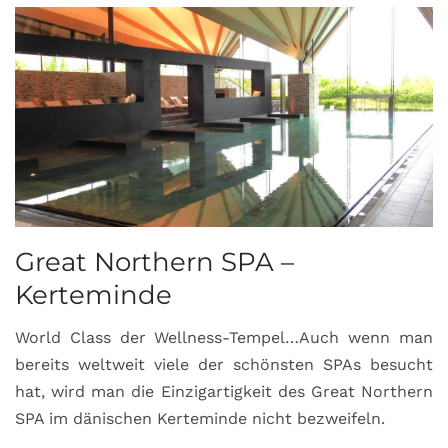
Great Northern SPA –
C
Kerteminde
d
World Class der Wellness-Tempel…Auch wenn man
L
bereits weltweit viele der schönsten SPAs besucht
M
hat, wird man die Einzigartigkeit des Great Northern
C
SPA im dänischen Kerteminde nicht bezweifeln.
U