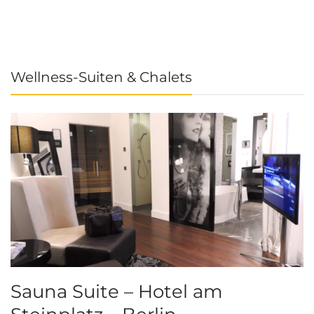
Wellness-Suiten & Chalets
Sauna Suite – Hotel am
K