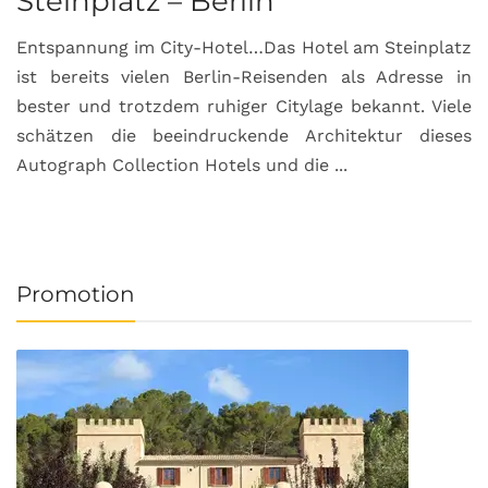
Steinplatz – Berlin
I
Entspannung im City-Hotel…Das Hotel am Steinplatz
R
ist bereits vielen Berlin-Reisenden als Adresse in
G
bester und trotzdem ruhiger Citylage bekannt. Viele
d
schätzen die beeindruckende Architektur dieses
a
Autograph Collection Hotels und die ...
v
Promotion