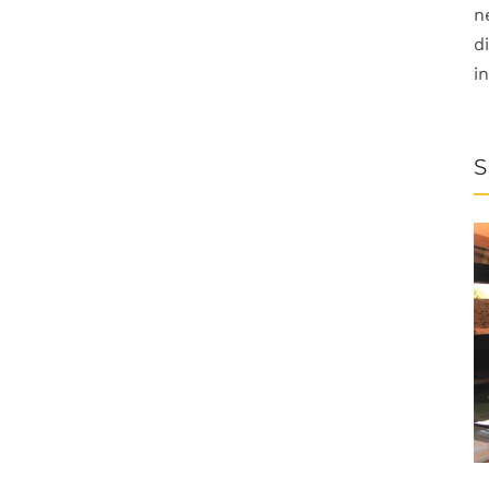
n
d
i
S