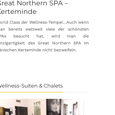
reat Northern SPA –
Can Bor
Kerteminde
Palma d
orld Class der Wellness-Tempel…Auch wenn
Luxuriöse
an bereits weltweit viele der schönsten
anspruchsvol
PAs besucht hat, wird man die
prämierte 
inzigartigkeit des Great Northern SPA im
House & Gard
änischen Kerteminde nicht bezweifeln.
der Inselhau
ellness-Suiten & Chalets