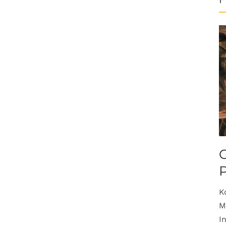
O
K
M
I