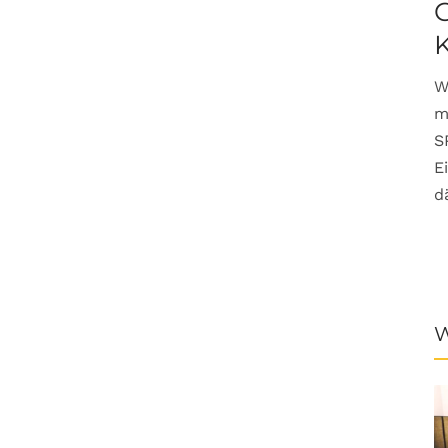
G
W
m
S
E
d
W