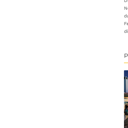
D
N
d
F
d
P