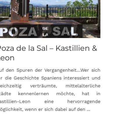
oza de la Sal – Kastillien &
Saint-P
Leon
Proven
uf den Spuren der Vergangenheit…Wer sich
Hochburg de
ür die Geschichte Spaniens interessiert und
ein Ort, d
leichzeitig verträumte, mittelalterliche
verbunden 
tädte kennenlernen möchte, hat in
Matisse, Pi
astillien-Leon eine hervorragende
bereits fr
öglichkeit, wenn er sich dabei auf den ...
damaligen ...