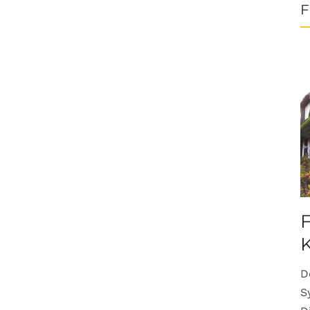
F
F
K
D
S