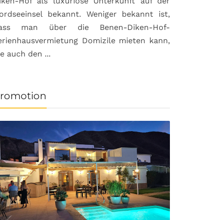
iken-Hof als luxuriöse Unterkunft auf der
ordseeinsel bekannt. Weniger bekannt ist,
ass man über die Benen-Diken-Hof-
erienhausvermietung Domizile mieten kann,
ie auch den ...
romotion