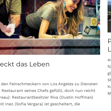
P
A
eckt das Leben
f
g
S
r den Feinschmeckern von Los Angeles zu Diensten
K
Restaurant seines Chefs gefüllt, doch nun reicht
M
eau): Restaurantbesitzer Riva (Dustin Hoffman)
it Inez (Sofia Vergara) ist gescheitert, die