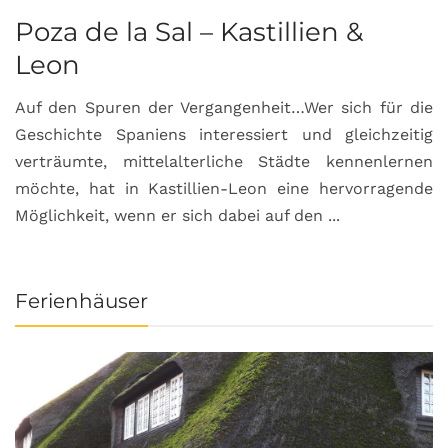
Poza de la Sal – Kastillien &
S
Leon
Auf den Spuren der Vergangenheit…Wer sich für die
H
Geschichte Spaniens interessiert und gleichzeitig
O
verträumte, mittelalterliche Städte kennenlernen
B
möchte, hat in Kastillien-Leon eine hervorragende
u
Möglichkeit, wenn er sich dabei auf den ...
da
Ferienhäuser