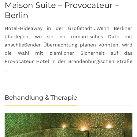
Maison Suite – Provocateur –
R
Berlin
S
Hotel-Hideaway in der Großstadt…Wenn Berliner
S
überlegen, wo sie ein romantisches Date mit
u
anschließender Übernachtung planen könnten, wird
S
die Wahl mit ziemlicher Sicherheit auf das
b
Provocateur Hotel in der Brandenburgischen Straße
...
Behandlung & Therapie