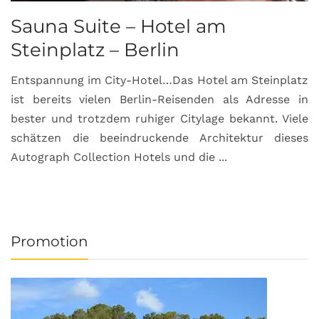
Sauna Suite – Hotel am
K
Steinplatz – Berlin
I
Entspannung im City-Hotel…Das Hotel am Steinplatz
R
ist bereits vielen Berlin-Reisenden als Adresse in
G
bester und trotzdem ruhiger Citylage bekannt. Viele
d
schätzen die beeindruckende Architektur dieses
a
Autograph Collection Hotels und die ...
v
Promotion