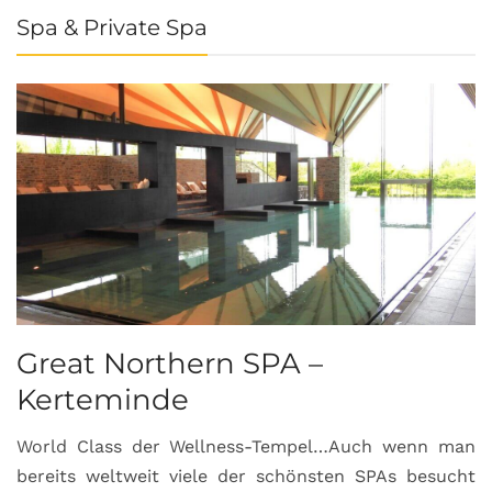
Spa & Private Spa
Great Northern SPA –
C
Kerteminde
d
World Class der Wellness-Tempel…Auch wenn man
L
bereits weltweit viele der schönsten SPAs besucht
M