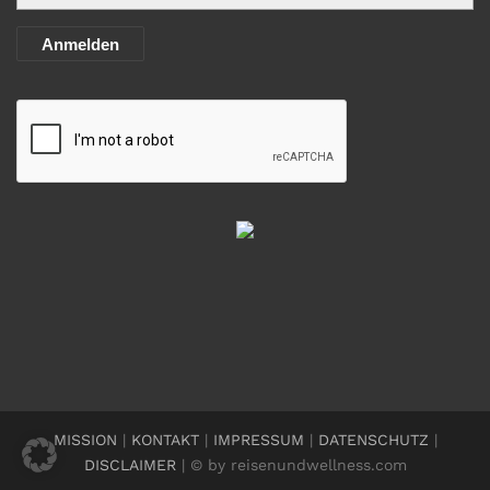
Anmelden
MISSION
|
KONTAKT
|
IMPRESSUM
|
DATENSCHUTZ
|
DISCLAIMER
| © by reisenundwellness.com