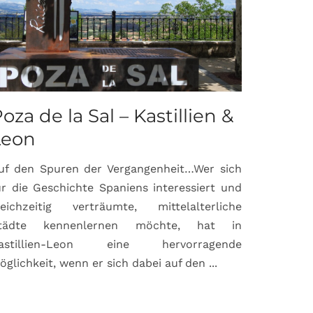
oza de la Sal – Kastillien &
Saint-P
Leon
Proven
uf den Spuren der Vergangenheit…Wer sich
Hochburg de
ür die Geschichte Spaniens interessiert und
ein Ort, d
leichzeitig verträumte, mittelalterliche
verbunden 
tädte kennenlernen möchte, hat in
Matisse, Pi
astillien-Leon eine hervorragende
bereits fr
öglichkeit, wenn er sich dabei auf den ...
damaligen ...