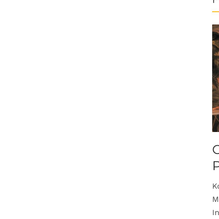
O
K
M
I