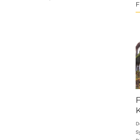
F
F
K
D
S