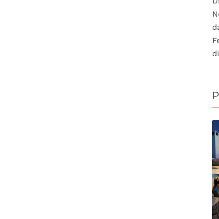
D
N
d
F
d
P