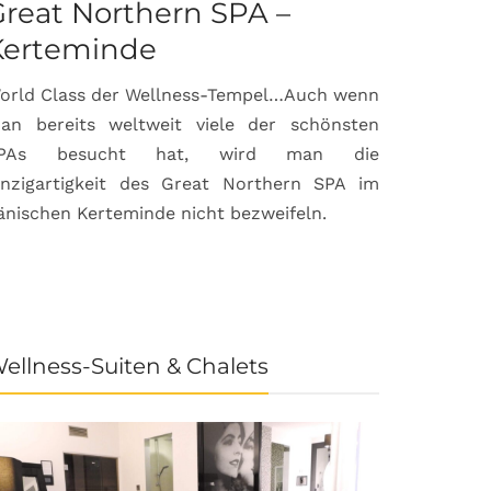
reat Northern SPA –
Can Bor
Kerteminde
Palma d
orld Class der Wellness-Tempel…Auch wenn
Luxuriöse
an bereits weltweit viele der schönsten
anspruchsvol
PAs besucht hat, wird man die
prämierte 
inzigartigkeit des Great Northern SPA im
House & Gard
änischen Kerteminde nicht bezweifeln.
der Inselhau
ellness-Suiten & Chalets