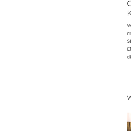
G
W
m
S
E
d
W