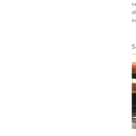
n
d
i
S