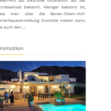
iken-Hof als luxuriöse Unterkunft auf der
ordseeinsel bekannt. Weniger bekannt ist,
ass man über die Benen-Diken-Hof-
erienhausvermietung Domizile mieten kann,
ie auch den ...
romotion