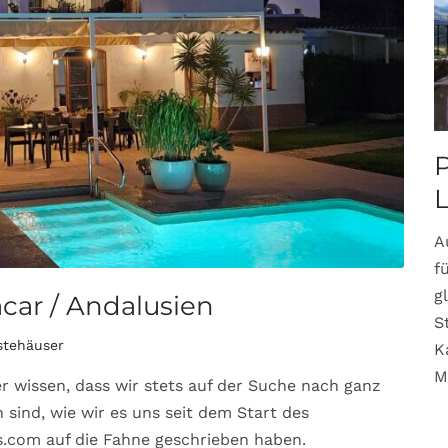
P
A
f
g
ácar / Andalusien
S
stehäuser
K
M
 wissen, dass wir stets auf der Suche nach ganz
sind, wie wir es uns seit dem Start des
.com auf die Fahne geschrieben haben.