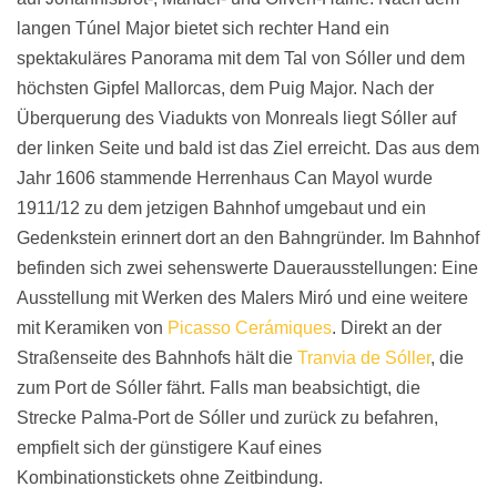
langen Túnel Major bietet sich rechter Hand ein
spektakuläres Panorama mit dem Tal von Sóller und dem
höchsten Gipfel Mallorcas, dem Puig Major. Nach der
Überquerung des Viadukts von Monreals liegt Sóller auf
der linken Seite und bald ist das Ziel erreicht. Das aus dem
Jahr 1606 stammende Herrenhaus Can Mayol wurde
1911/12 zu dem jetzigen Bahnhof umgebaut und ein
Gedenkstein erinnert dort an den Bahngründer. Im Bahnhof
befinden sich zwei sehenswerte Dauerausstellungen: Eine
Ausstellung mit Werken des Malers Miró und eine weitere
mit Keramiken von
Picasso Cerámiques
. Direkt an der
Straßenseite des Bahnhofs hält die
Tranvia de Sóller
, die
zum Port de Sóller fährt. Falls man beabsichtigt, die
Strecke Palma-Port de Sóller und zurück zu befahren,
empfielt sich der günstigere Kauf eines
Kombinationstickets ohne Zeitbindung.