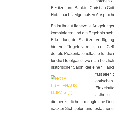
solches z
Besitzer und Bankier Christian Go
Hotel nach zeitgemäßen Ansprüch
Es ist ihr auf liebevolle Art gelung
kombinieren und als Ergebnis steht
Erkundung der Stadt zur Verfügun
hinteren Flügeln vermitteln ein Ge
der als Präsentationsfläche für die
für die Hotelgäste, wo man herzlich
historischer Salon, der einen Hauc
fast allen
optischen 
Einzelstüc
ästhetisch
die neuzeitliche bodengleiche Dus
nackter Sichtbeton und restaurier