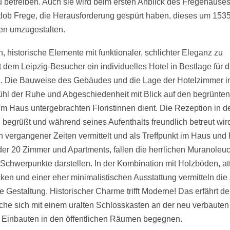
u betreiben. Auch sie wird beim ersten Anblick des Fregehaus
ttlob Frege, die Herausforderung gespürt haben, dieses um 1535
en umzugestalten.
en, historische Elemente mit funktionaler, schlichter Eleganz zu
 dem Leipzig-Besucher ein individuelles Hotel in Bestlage für d
g. Die Bauweise des Gebäudes und die Lage der Hotelzimmer i
fühl der Ruhe und Abgeschiedenheit mit Blick auf den begrünten
 im Haus untergebrachten Floristinnen dient. Die Rezeption in d
 begrüßt und während seines Aufenthalts freundlich betreut wird
h vergangener Zeiten vermittelt und als Treffpunkt im Haus und
 der 20 Zimmer und Apartments, fallen die herrlichen Muranoleuch
Schwerpunkte darstellen. In der Kombination mit Holzböden, at
ken und einer eher minimalistischen Ausstattung vermitteln die 
e Gestaltung. Historischer Charme trifft Moderne! Das erfährt der
che sich mit einem uralten Schlosskasten an der neu verbaute
te Einbauten in den öffentlichen Räumen begegnen.