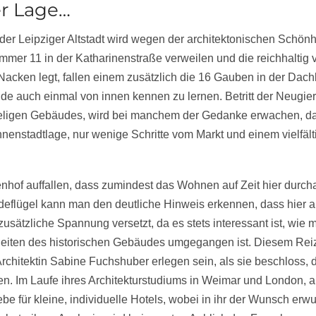
er Lage…
er Leipziger Altstadt wird wegen der architektonischen Schönh
er 11 in der Katharinenstraße verweilen und die reichhaltig 
acken legt, fallen einem zusätzlich die 16 Gauben in der Dach
e auch einmal von innen kennen zu lernen. Betritt der Neugi
ügeligen Gebäudes, wird bei manchem der Gedanke erwachen, d
nnenstadtlage, nur wenige Schritte vom Markt und einem vielfä
enhof auffallen, dass zumindest das Wohnen auf Zeit hier durch
deflügel kann man den deutliche Hinweis erkennen, dass hier a
zusätzliche Spannung versetzt, da es stets interessant ist, wie 
eiten des historischen Gebäudes umgegangen ist.
Diesem Reiz
Architektin Sabine Fuchshuber erlegen sein, als sie beschloss,
en. Im Laufe ihres Architekturstudiums in Weimar und London, ab
ebe für kleine, individuelle Hotels, wobei in ihr der Wunsch erw