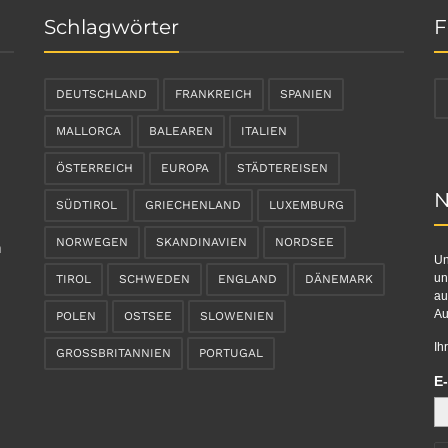
Schlagwörter
F
DEUTSCHLAND
FRANKREICH
SPANIEN
MALLORCA
BALEAREN
ITALIEN
ÖSTERREICH
EUROPA
STÄDTEREISEN
N
SÜDTIROL
GRIECHENLAND
LUXEMBURG
NORWEGEN
SKANDINAVIEN
NORDSEE
n
Un
un
TIROL
SCHWEDEN
ENGLAND
DÄNEMARK
au
Au
POLEN
OSTSEE
SLOWENIEN
Ih
GROSSBRITANNIEN
PORTUGAL
E-