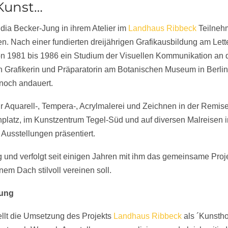
 Kunst…
udia Becker-Jung in ihrem Atelier im
Landhaus Ribbeck
Teilnehm
. Nach einer fundierten dreijährigen Grafikausbildung am Lette
n 1981 bis 1986 ein Studium der Visuellen Kommunikation an 
 Grafikerin und Präparatorin am Botanischen Museum in Berlin 
noch andauert.
 Aquarell-, Tempera-, Acrylmalerei und Zeichnen in der Remise 
atz, im Kunstzentrum Tegel-Süd und auf diversen Malreisen im
Ausstellungen präsentiert.
 und verfolgt seit einigen Jahren mit ihm das gemeinsame Proje
nem Dach stilvoll vereinen soll.
Jung
llt die Umsetzung des Projekts
Landhaus Ribbeck
als ´Kunsthot