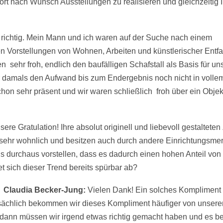
rt nach Wunsch Ausstellungen zu realisieren und gleichzeitig Ih
 richtig. Mein Mann und ich waren auf der Suche nach einem
n Vorstellungen von Wohnen, Arbeiten und künstlerischer Entf
sehr froh, endlich den baufälligen Schafstall als Basis für un
 damals den Aufwand bis zum Endergebnis noch nicht in volle
hon sehr präsent und wir waren schließlich froh über ein Objekt 
sere Gratulation! Ihre absolut originell und liebevoll gestaltete
sehr wohnlich und besitzen auch durch andere Einrichtungsmer
 durchaus vorstellen, dass es dadurch einen hohen Anteil von 
 sich dieser Trend bereits spürbar ab?
Claudia Becker-Jung:
Vielen Dank! Ein solches Kompliment
atsächlich bekommen wir dieses Kompliment häufiger von unsere
n dann müssen wir irgend etwas richtig gemacht haben und es b