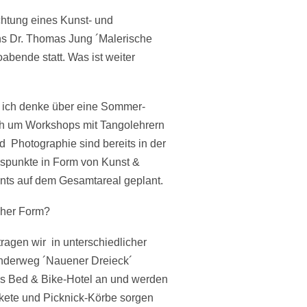
chtung eines Kunst- und
nns Dr. Thomas Jung ´Malerische
abende statt. Was ist weiter
d ich denke über eine Sommer-
ch um Workshops mit Tangolehrern
d Photographie sind bereits in der
ngspunkte in Form von Kunst &
ents auf dem Gesamtareal geplant.
cher Form?
ragen wir in unterschiedlicher
anderweg ´Nauener Dreieck´
 als Bed & Bike-Hotel an und werden
kete und Picknick-Körbe sorgen