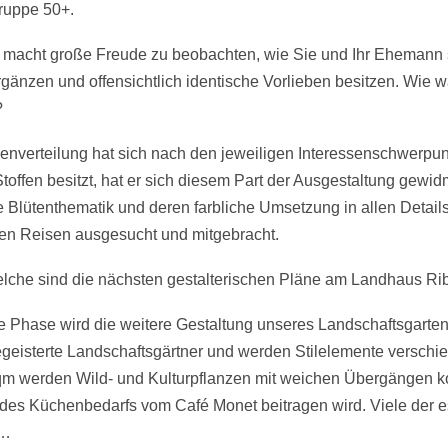
gruppe 50+.
 macht große Freude zu beobachten, wie Sie und Ihr Ehemann 
rgänzen und offensichtlich identische Vorlieben besitzen. Wie 
?
nverteilung hat sich nach den jeweiligen Interessenschwerpunk
Stoffen besitzt, hat er sich diesem Part der Ausgestaltung gew
ie Blütenthematik und deren farbliche Umsetzung in allen Detail
n Reisen ausgesucht und mitgebracht.
lche sind die nächsten gestalterischen Pläne am Landhaus Ri
 Phase wird die weitere Gestaltung unseres Landschaftsgarten
begeisterte Landschaftsgärtner und werden Stilelemente verschi
0 qm werden Wild- und Kulturpflanzen mit weichen Übergängen k
 des Küchenbedarfs vom Café Monet beitragen wird. Viele der 
n…