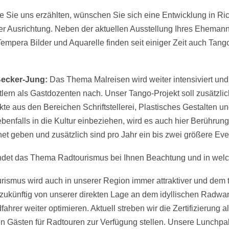
e Sie uns erzählten, wünschen Sie sich eine Entwicklung in Ri
erter Ausrichtung. Neben der aktuellen Ausstellung Ihres Ehema
pera Bilder und Aquarelle finden seit einiger Zeit auch Tango
Becker-Jung:
Das Thema Malreisen wird weiter intensiviert un
ern als Gastdozenten nach. Unser Tango-Projekt soll zusätzli
kte aus den Bereichen Schriftstellerei, Plastisches Gestalten un
 ebenfalls in die Kultur einbeziehen, wird es auch hier Berühru
et geben und zusätzlich sind pro Jahr ein bis zwei größere Ev
ndet das Thema Radtourismus bei Ihnen Beachtung und in wel
ismus wird auch in unserer Region immer attraktiver und dem t
ukünftig von unserer direkten Lage an dem idyllischen Radw
fahrer weiter optimieren. Aktuell streben wir die Zertifizierung
n Gästen für Radtouren zur Verfügung stellen. Unsere Lunchpa