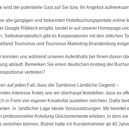
e wird der potentielle Gast auf Sie bzw. Ihr Angebot aufmerksa
er alle gängigen und bekannten Hotelbuchungsportale online 
bei Google Ribbeck eingibt, landet er auf unserer Homepage und
. Selbstverständlich gibt es Kooperationen mit den örtlichen T
lland Tourismus und Tourismus Marketing-Brandenburg einge
r konnten uns während unseres Aufenthalts bei Ihnen davon übe
g abläuft. Bemerken Sie einen deutlichen Anstieg der Buchung
oportional vertreten?
en auf jeden Fall, dass die Symbiose Ländliche Gegend –
endes Interesse findet, wie wir überhaupt feststellen, dass es 
 auch in Form von eigener Kreativität ausleben möchten. Dafür bie
iten in ländlicher Lage ideale Voraussetzungen. Mir bereitet 
r professioneller Anleitung Glücksmomente erleben, in dem sie
k verleihen können. Bisher hatte ich Kursteilnehmer ab 40 Jahren