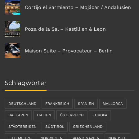
Cortijo el Sarmiento – Mojácar / Andalusien
Poza de la Sal – Kastillien & Leon
Maison Suite – Provocateur – Berlin
Schlagwörter
DEUTSCHLAND
FRANKREICH
SPANIEN
MALLORCA
BALEAREN
ITALIEN
ÖSTERREICH
EUROPA
STÄDTEREISEN
SÜDTIROL
GRIECHENLAND
LUXEMBURG
NORWEGEN
SKANDINAVIEN
NORDSEE