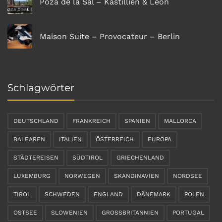
Poza de la Sal – Kastillien & Leon
Maison Suite – Provocateur – Berlin
Schlagwörter
DEUTSCHLAND
FRANKREICH
SPANIEN
MALLORCA
BALEAREN
ITALIEN
ÖSTERREICH
EUROPA
STÄDTEREISEN
SÜDTIROL
GRIECHENLAND
LUXEMBURG
NORWEGEN
SKANDINAVIEN
NORDSEE
TIROL
SCHWEDEN
ENGLAND
DÄNEMARK
POLEN
OSTSEE
SLOWENIEN
GROSSBRITANNIEN
PORTUGAL