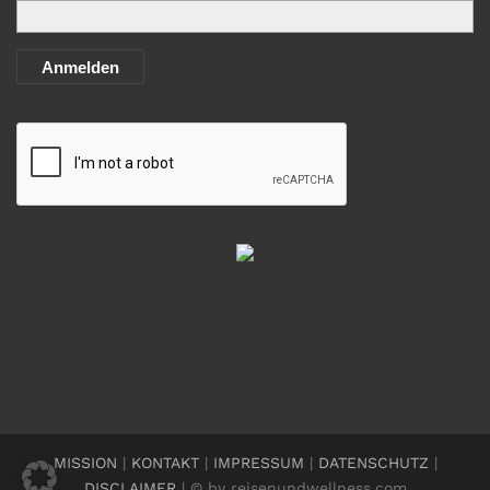
Anmelden
MISSION
|
KONTAKT
|
IMPRESSUM
|
DATENSCHUTZ
|
DISCLAIMER
| © by reisenundwellness.com