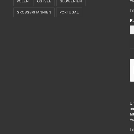
Au
POLEN
OSTSEE
SLOWENIEN
Ih
GROSSBRITANNIEN
PORTUGAL
E-
Un
un
au
Au
Ih