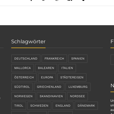
Schlagwörter
F
DEUTSCHLAND
FRANKREICH
SPANIEN
MALLORCA
BALEAREN
ITALIEN
ÖSTERREICH
EUROPA
STÄDTEREISEN
N
SÜDTIROL
GRIECHENLAND
LUXEMBURG
NORWEGEN
SKANDINAVIEN
NORDSEE
n
Un
un
TIROL
SCHWEDEN
ENGLAND
DÄNEMARK
au