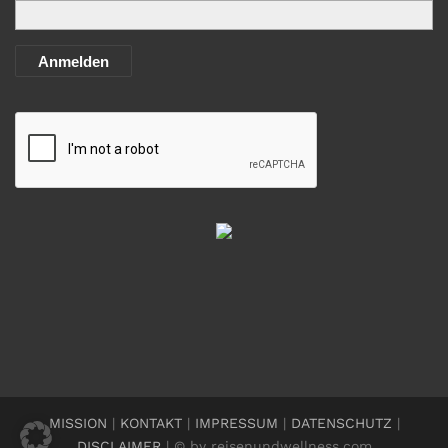
Anmelden
MISSION
|
KONTAKT
|
IMPRESSUM
|
DATENSCHUTZ
|
DISCLAIMER
| © by reisenundwellness.com