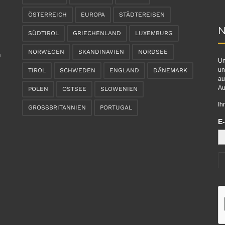
ÖSTERREICH
EUROPA
STÄDTEREISEN
N
SÜDTIROL
GRIECHENLAND
LUXEMBURG
NORWEGEN
SKANDINAVIEN
NORDSEE
n
Un
un
TIROL
SCHWEDEN
ENGLAND
DÄNEMARK
au
Au
POLEN
OSTSEE
SLOWENIEN
Ih
GROSSBRITANNIEN
PORTUGAL
E-