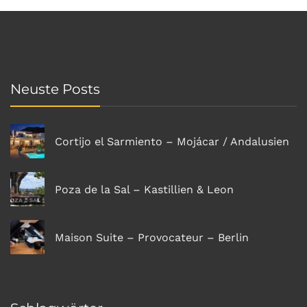
Neuste Posts
Cortijo el Sarmiento – Mojácar / Andalusien
Poza de la Sal – Kastillien & Leon
Maison Suite – Provocateur – Berlin