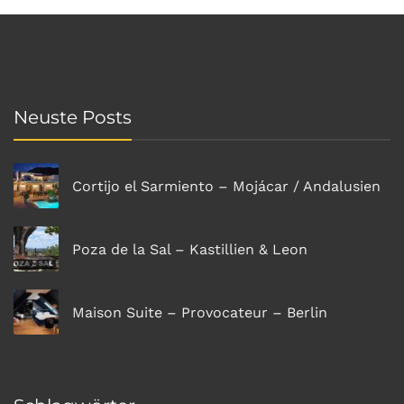
Neuste Posts
Cortijo el Sarmiento – Mojácar / Andalusien
Poza de la Sal – Kastillien & Leon
Maison Suite – Provocateur – Berlin