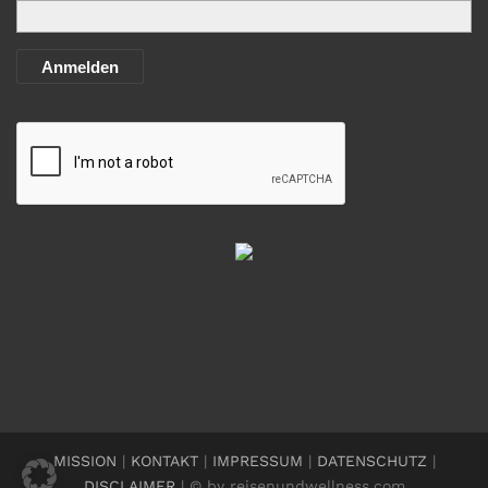
Anmelden
MISSION
|
KONTAKT
|
IMPRESSUM
|
DATENSCHUTZ
|
DISCLAIMER
| © by reisenundwellness.com