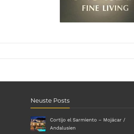
Neuste Posts
Cortijo el Sarmiento – Mojácar /
Andalusien