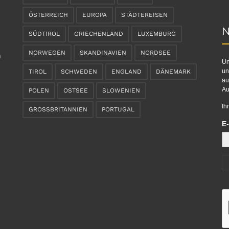
ÖSTERREICH
EUROPA
STÄDTEREISEN
N
SÜDTIROL
GRIECHENLAND
LUXEMBURG
NORWEGEN
SKANDINAVIEN
NORDSEE
n
Un
un
TIROL
SCHWEDEN
ENGLAND
DÄNEMARK
au
Au
POLEN
OSTSEE
SLOWENIEN
Ih
GROSSBRITANNIEN
PORTUGAL
E-