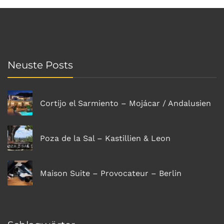
Neuste Posts
Cortijo el Sarmiento – Mojácar / Andalusien
Poza de la Sal – Kastillien & Leon
Maison Suite – Provocateur – Berlin