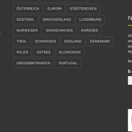
ÖSTERREICH
EUROPA
STÄDTEREISEN
N
SÜDTIROL
GRIECHENLAND
LUXEMBURG
NORWEGEN
SKANDINAVIEN
NORDSEE
n
Un
un
TIROL
SCHWEDEN
ENGLAND
DÄNEMARK
au
Au
POLEN
OSTSEE
SLOWENIEN
Ih
GROSSBRITANNIEN
PORTUGAL
E-