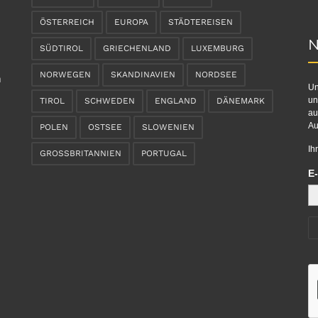
ÖSTERREICH
EUROPA
STÄDTEREISEN
N
SÜDTIROL
GRIECHENLAND
LUXEMBURG
NORWEGEN
SKANDINAVIEN
NORDSEE
n
Un
un
TIROL
SCHWEDEN
ENGLAND
DÄNEMARK
au
Au
POLEN
OSTSEE
SLOWENIEN
Ih
GROSSBRITANNIEN
PORTUGAL
E-