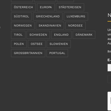
ÖSTERREICH
EUROPA
STÄDTEREISEN
N
SÜDTIROL
GRIECHENLAND
LUXEMBURG
NORWEGEN
SKANDINAVIEN
NORDSEE
n
Un
un
TIROL
SCHWEDEN
ENGLAND
DÄNEMARK
au
Au
POLEN
OSTSEE
SLOWENIEN
Ih
GROSSBRITANNIEN
PORTUGAL
E-