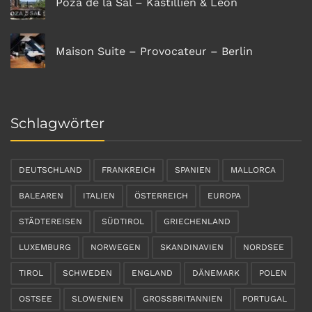
Poza de la Sal – Kastillien & Leon
Maison Suite – Provocateur – Berlin
Schlagwörter
DEUTSCHLAND
FRANKREICH
SPANIEN
MALLORCA
BALEAREN
ITALIEN
ÖSTERREICH
EUROPA
STÄDTEREISEN
SÜDTIROL
GRIECHENLAND
LUXEMBURG
NORWEGEN
SKANDINAVIEN
NORDSEE
TIROL
SCHWEDEN
ENGLAND
DÄNEMARK
POLEN
OSTSEE
SLOWENIEN
GROSSBRITANNIEN
PORTUGAL